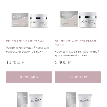
Куркума
Лецитин
Лимонная кислота
Масло авокадо
Масло жожоба
Масло ромашки
Масло чайного дерева
DR. SPILLER S-CARE CREAM
DR. SPILLER ANTI COUPEROSE
Масло Ши
CREAM
Реструктурирующий крем для
Миндальная кислота
коррекции дефектов кожи
Крем для ухода за проблемной
чувствительной кожей
Молочная кислота
10 450 ₽
5 400 ₽
Молочные протеины
Мочевина
Натуральный холестерол
В КОРЗИНУ
В КОРЗИНУ
Ниацинамид (витамин В3)
Олигопептиды
Пантенол (витамин B5)
Папаин