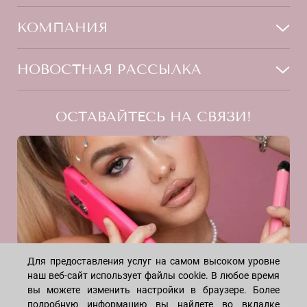
Мужчинам
Тело
Способы оплаты
КОМПАНИЯ
Волосы
Доставка товара
Дети
Обмен и возврат
О нас
НОВОСТНАЯ РАССЫЛКА
Для дома
Бренды
Контакты
Акции
Программа лояльности
ОСТАВАЙТЕСЬ НА СВЯЗИ!
Скидки
Блог
Договор оферты
Даю согласие на рекламную рассылку
Политика конфиденциальности
Реквизиты
Отзывы
INSTAGRAM
Для предоставления услуг на самом высоком уровне
наш веб-сайт использует файлы cookie. В любое время
вы можете изменить настройки в браузере. Более
подробную информацию вы найдете во вкладке