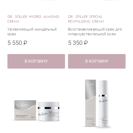
Экстракт листьев оливы
Экстракт мимозы
DR. SPILLER HYDRO ALMOND
DR. SPILLER SPECIAL
Экстракт планктона
CREAM
REVITALIZING CREAM
Экстракт портулака
Увлажняющий миндальный
Восстанавливающий крем для
крем
гиперчувствительной кожи
Экстракт снежной водоросли
5 550 ₽
5 350 ₽
Экстракт черники
Эктоин
Эпидермальный фактор роста (EGF)
В КОРЗИНУ
В КОРЗИНУ
Яблочная кислота