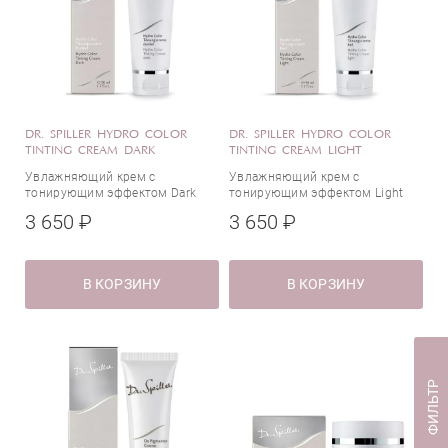
ПДРН
Пентавитин
Пептиды
Пиридоксин (витамин B6)
Прополис
Протеины шелка
DR. SPILLER HYDRO COLOR
DR. SPILLER HYDRO COLOR
TINTING CREAM DARK
TINTING CREAM LIGHT
Ресвератрол
Увлажняющий крем с
Увлажняющий крем с
Ретинол (витамин А)
тонирующим эффектом Dark
тонирующим эффектом Light
Рибофлавин (витамин B2)
3 650 ₽
3 650 ₽
Салициловая кислота (ВНА-кислота)
Сафлоровое масло
В КОРЗИНУ
В КОРЗИНУ
Сквалан
Сквален
Стволовые клетки альпийской розы
Сульфоновая кислота
ФИЛЬТР
Тиамин (витамин B1)
Токоферол (витамин Е)
Трегалоза