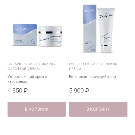
Гидролизованный протеин мембраны
яичной скорлупы
Гликолевая кислота
Глицерин
Глутатион
Глюконат цинка
Дикалия глицирризат
Диоевая кислота
DR. SPILLER MOISTURIZING
DR. SPILLER CARE & REPAIR
Диоксид титана
CAROTENE CREAM
CREAM
Дипептид-2
Увлажняющий крем с
Восстанавливающий крем
каротином
Жемчужная пудра
4 850 ₽
5 900 ₽
Женьшень
Золото
Икра рыб
В КОРЗИНУ
В КОРЗИНУ
Керамиды
Кофеин
Коэнзим Q10