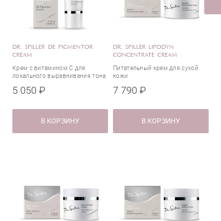
Феруловая кислота
Фитиновая кислота
Фитосфингозин
DR. SPILLER DE PIGMENTOR
DR. SPILLER LIPODYN
Фитосфингозин
CREAM
CONCENTRATE CREAM
Фосфолипиды
Крем с витамином С для
Питательный крем для сухой
Хлорелла
локального выравнивания тона
кожи
кожи
Центелла азиатская
5 050 ₽
7 790 ₽
Церамиды
Цианокобаламин (витамин B12)
В КОРЗИНУ
В КОРЗИНУ
Цинк органический (его оксид)
Экстракт алоэ
Экстракт гибискуса
Экстракт зеленого чая
Экстракт икры
Экстракт корня солодки
Экстракт коры белой ивы
Экстракт лимона