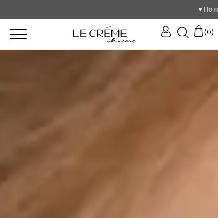
♥️ По промокоду love с
(
)
0