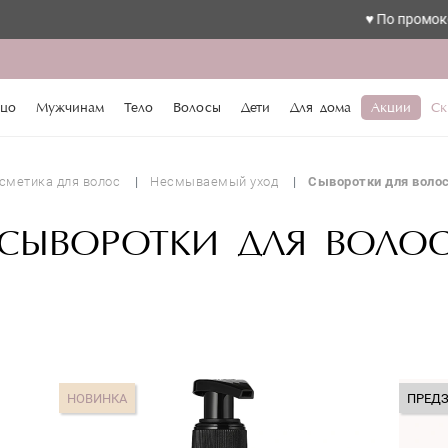
♥️ По промокоду love с
цо
Мужчинам
Тело
Волосы
Дети
Для дома
Акции
Ск
сметика для волос
Несмываемый уход
Сыворотки для воло
СЫВОРОТКИ ДЛЯ ВОЛО
НОВИНКА
ПРЕД