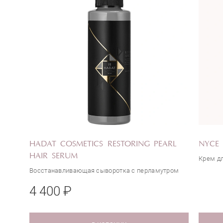
HADAT COSMETICS RESTORING PEARL
NYCE 
HAIR SERUM
Крем д
Восстанавливающая сыворотка с перламутром
4 400 ₽