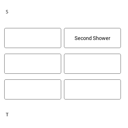
S
Second Shower
T