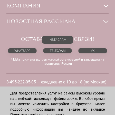
Тело
Способы оплаты
КОМПАНИЯ
Волосы
Доставка товара
Дети
Обмен и возврат
О нас
НОВОСТНАЯ РАССЫЛКА
Для дома
Бренды
Контакты
Акции
Программа лояльности
ОСТАВАЙТЕСЬ НА СВЯЗИ!
Скидки
INSTAGRAM
Блог
Договор оферты
Даю согласие на рекламную рассылку
WHATSAPP
TELEGRAM
VK
Политика конфиденциальности
* Meta признана экстремистской организацией и запрещена на
Реквизиты
территории России
Отзывы
8-495-222-05-05
— ежедневно с 10 до 18 (по Москве)
8-915-258-55-55
—
круглосуточно
Для предоставления услуг на самом высоком уровне
наш веб-сайт использует файлы cookie. В любое время
© 2026
LECREME
вы можете изменить настройки в браузере. Более
подробную информацию вы найдете во вкладке
Политика конфиденциальности
.