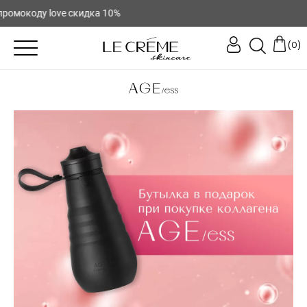
омокоду love скидка 10%
(
)
0