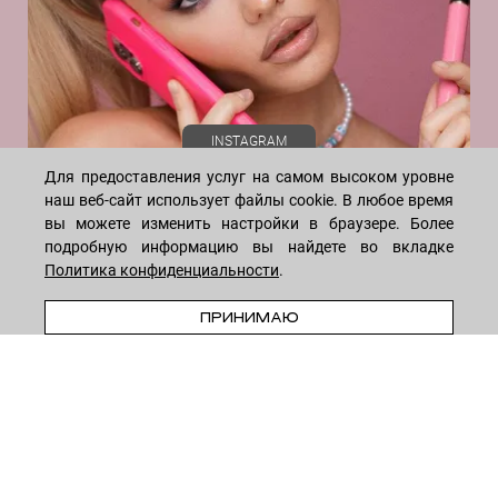
Реквизиты
Отзывы
INSTAGRAM
Для предоставления услуг на самом высоком уровне
наш веб-сайт использует файлы cookie. В любое время
вы можете изменить настройки в браузере. Более
подробную информацию вы найдете во вкладке
Политика конфиденциальности
.
WHATSAPP
TELEGRAM
VK
ПРИНИМАЮ
* Meta признана экстремистской организацией и запрещена на
территории России
8-495-222-05-05
— ежедневно с 10 до 18 (по Москве)
8-915-258-55-55
—
круглосуточно