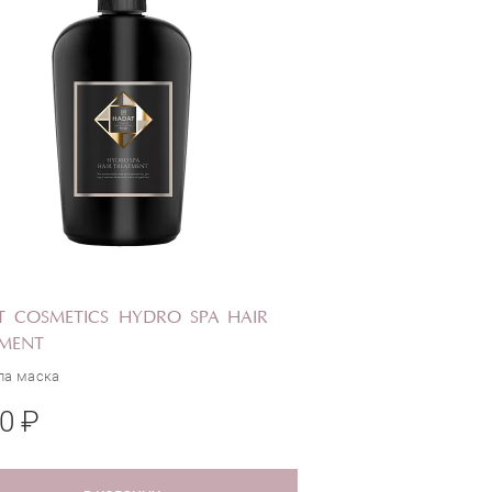
 COSMETICS HYDRO SPA HAIR
TMENT
па маска
0 ₽