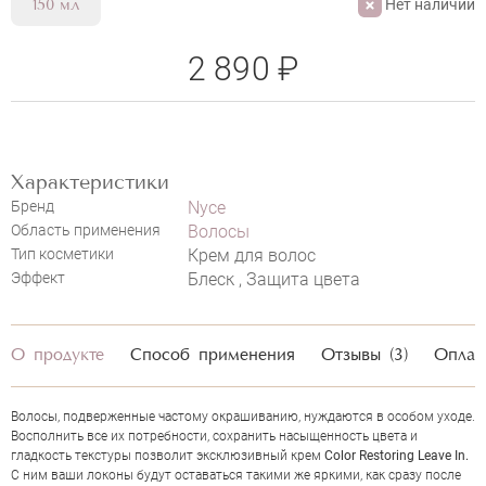
Нет наличии
150 мл
2 890 ₽
Характеристики
Бренд
Nyce
Область применения
Волосы
Тип косметики
Крем для волос
Эффект
Блеск , Защита цвета
О продукте
Способ применения
Отзывы (3)
Оплат
НАПИСАТЬ ОТЗЫВ
Волосы, подверженные частому окрашиванию, нуждаются в особом уходе.
Восполнить все их потребности, сохранить насыщенность цвета и
гладкость текстуры позволит эксклюзивный крем
Color Restoring Leave In.
С ним ваши локоны будут оставаться такими же яркими, как сразу после