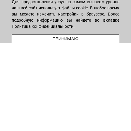
Для предоставления услуг на самом высоком уровне
Лицо
наш веб-сайт использует файлы cookie. В любое время
ПОКУПАТЕЛЯМ
вы можете изменить настройки в браузере. Более
Мужчинам
подробную информацию вы найдете во вкладке
Тело
Способы оплаты
КОМПАНИЯ
Политика конфиденциальности
.
Волосы
Доставка товара
ПРИНИМАЮ
Дети
Обмен и возврат
О нас
НОВОСТНАЯ РАССЫЛКА
Для дома
Бренды
Контакты
Акции
Программа лояльности
ОСТАВАЙТЕСЬ НА СВЯЗИ!
Скидки
Блог
Договор оферты
Даю согласие на рекламную рассылку
Политика конфиденциальности
Реквизиты
Отзывы
INSTAGRAM