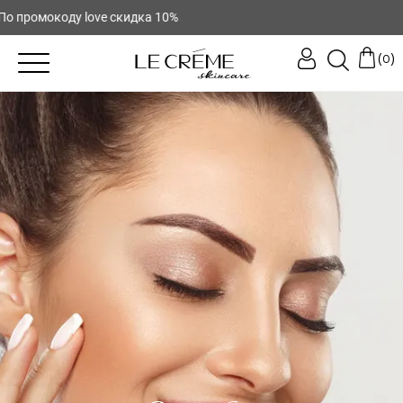
 промокоду love скидка 10%
(
)
0