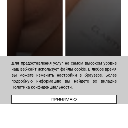
Фотостарение кожи
лица: первые признаки и
Для чего нужна
Для предоставления услуг на самом высоком уровне
какие средства помогут
сыворотка для лица
наш веб-сайт использует файлы cookie. В любое время
вы можете изменить настройки в браузере. Более
в
29 средств
25 средств
подробную информацию вы найдете во вкладке
Политика конфиденциальности
.
О бренде
ПРИНИМАЮ
AGESTOP SWITZERLAND производит инновационные
продукты для ухода за кожей, исключительно высоких
стандартов, ориентированных на результат. Продукция