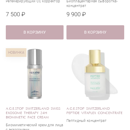
Регенерирующий CC корректор
Биоплацентарная сыворотка-
концентрат
7 500 ₽
9 900 ₽
В КОРЗИНУ
В КОРЗИНУ
НОВИНКА
A.G.E.STOP SWITZERLAND SWISS
A.G.E.STOP SWITZERLAND
EXOSOME THERAPY 24H
PEPTIDE VITAPLEX CONCENTRATE
BIOMIMETIC FACE CREAM
Пептидный концентрат
Биомиметический крем для лица
с экзосомами