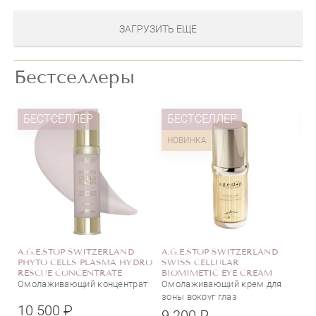
ЗАГРУЗИТЬ ЕЩЕ
Бестселлеры
БЕСТСЕЛЛЕР
БЕСТСЕЛЛЕР
A.
НОВИНКА
E
O
M
Но
де
мо
A.G.E.STOP SWITZERLAND
A.G.E.STOP SWITZERLAND
9
PHYTO CELLS PLASMA HYDRO
SWISS CELLULAR
RESCUE CONCENTRATE
BIOMIMETIC EYE CREAM
Омолаживающий концентрат
Омолаживающий крем для
зоны вокруг глаз
10 500 ₽
9 200 ₽