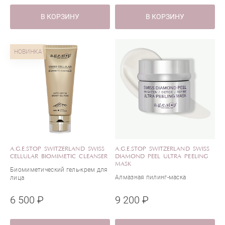
В КОРЗИНУ
В КОРЗИНУ
НОВИНКА
A.G.E.STOP SWITZERLAND SWISS
A.G.E.STOP SWITZERLAND SWISS
CELLULAR BIOMIMETIC CLEANSER
DIAMOND PEEL ULTRA PEELING
MASK
Биомиметический гель-крем для
Алмазная пилинг-маска
лица
6 500 ₽
9 200 ₽