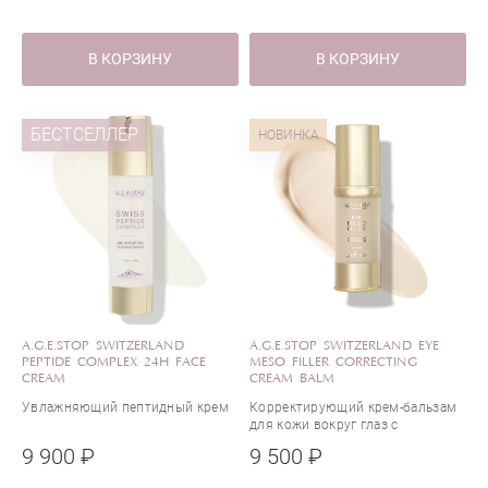
В КОРЗИНУ
В КОРЗИНУ
БЕСТСЕЛЛЕР
НОВИНКА
A.G.E.STOP SWITZERLAND
A.G.E.STOP SWITZERLAND EYE
PEPTIDE COMPLEX 24H FACE
MESO FILLER CORRECTING
CREAM
CREAM BALM
Увлажняющий пептидный крем
Корректирующий крем-бальзам
для кожи вокруг глаз с
эффектом мезофиллера
9 900 ₽
9 500 ₽