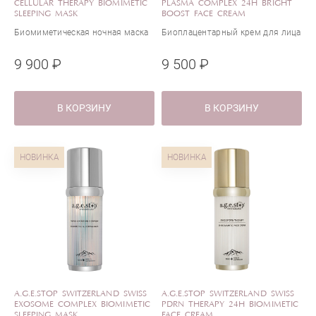
CELLULAR THERAPY BIOMIMETIC
PLASMA COMPLEX 24H BRIGHT
SLEEPING MASK
BOOST FACE CREAM
Биомиметическая ночная маска
Биоплацентарный крем для лица
9 900 ₽
9 500 ₽
В КОРЗИНУ
В КОРЗИНУ
НОВИНКА
НОВИНКА
A.G.E.STOP SWITZERLAND SWISS
A.G.E.STOP SWITZERLAND SWISS
EXOSOME COMPLEX BIOMIMETIC
PDRN THERAPY 24H BIOMIMETIC
SLEEPING MASK
FACE CREAM