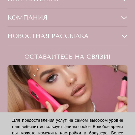
Мужчинам
Тело
Способы оплаты
КОМПАНИЯ
Волосы
Доставка товара
Дети
Обмен и возврат
О нас
НОВОСТНАЯ РАССЫЛКА
Для дома
Бренды
Контакты
Акции
Программа лояльности
ОСТАВАЙТЕСЬ НА СВЯЗИ!
Скидки
Блог
Договор оферты
Даю согласие на рекламную рассылку
Политика конфиденциальности
Реквизиты
Отзывы
INSTAGRAM
Для предоставления услуг на самом высоком уровне
наш веб-сайт использует файлы cookie. В любое время
вы можете изменить настройки в браузере. Более