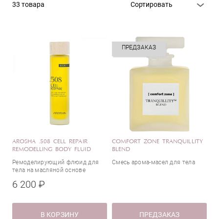
Skintellectual Solutions
Флюид
33 товара
Сортировать
Эффект
ПРЕДЗАКАЗ
Anti-age
SPF-защита
Антибактериальное действие
Антицеллюлитный
Борьба с обезвоженностью
Восстановление
Выравнивание тона
AROSHA .508 CELL REPAIR
COMFORT ZONE TRANQUILLITY
REMODELLING BODY FLUID
BLEND
Тип кожи
Для массажа
Ремоделирующий флюид для
Смесь арома-масел для тела
Для похудения
тела на масляной основе
Осветление
6 200 ₽
От отечности
Все типы кожи
От растяжек
Активные компоненты
В КОРЗИНУ
ПРЕДЗАКАЗ
Очищение