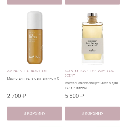
Питание
Противовоспалительное действие
Бакучиол
Расслабляющее действие
Витамин C
Сияние
Масло макадамии
Смягчение
Масло Ши
Тонизация
Ретинол (витамин А)
Увлажнение
Увлажнение и питание
Страна
Укрепление
AMINU VIT C BODY OIL
SCENTO LOVE THE WAY YOU
Упругость
SCENT
Масло для тела с витамином C
Успокаивающее действие
Восстанавливающее масло для
Великобритания
Эластичность
тела и ванны
Германия
2 700 ₽
5 800 ₽
Индия
Италия
В КОРЗИНУ
В КОРЗИНУ
Россия
Франция