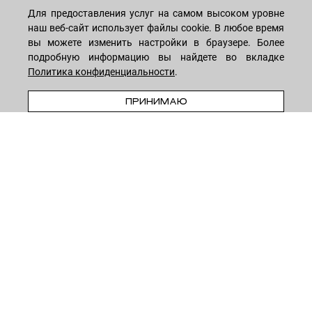
Для предоставления услуг на самом высоком уровне
МАГАЗИН
наш веб-сайт использует файлы cookie. В любое время
вы можете изменить настройки в браузере. Более
подробную информацию вы найдете во вкладке
Лицо
ПОКУПАТЕЛЯМ
Политика конфиденциальности
.
Мужчинам
В КОРЗИНУ
ПРИНИМАЮ
Тело
Способы оплаты
КОМПАНИЯ
Волосы
Доставка товара
Дети
Обмен и возврат
О нас
НОВОСТНАЯ РАССЫЛКА
Для дома
Бренды
Контакты
Акции
Программа лояльности
ОСТАВАЙТЕСЬ НА СВЯЗИ!
Скидки
Блог
Договор оферты
Даю согласие на рекламную рассылку
Политика конфиденциальности
Реквизиты
Отзывы