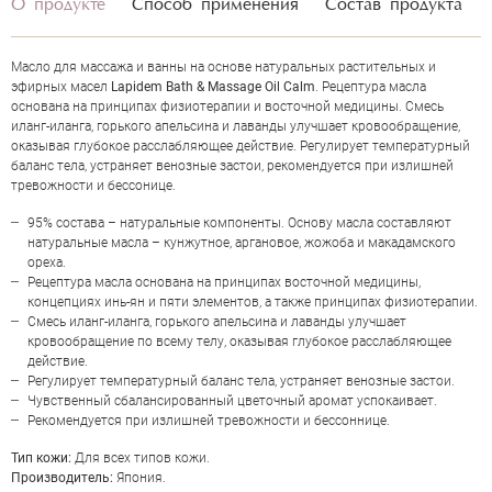
О продукте
Способ применения
Состав продукта
Масло для массажа и ванны на основе натуральных растительных и
эфирных масел
Lapidem Bath & Massage Oil Calm
. Рецептура масла
основана на принципах физиотерапии и восточной медицины. Смесь
иланг-иланга, горького апельсина и лаванды улучшает кровообращение,
оказывая глубокое расслабляющее действие. Регулирует температурный
баланс тела, устраняет венозные застои, рекомендуется при излишней
тревожности и бессонице.
95% состава – натуральные компоненты. Основу масла составляют
натуральные масла – кунжутное, аргановое, жожоба и макадамского
ореха.
Рецептура масла основана на принципах восточной медицины,
концепциях инь-ян и пяти элементов, а также принципах физиотерапии.
Смесь иланг-иланга, горького апельсина и лаванды улучшает
ОЦЕНКА
кровообращение по всему телу, оказывая глубокое расслабляющее
действие.
Регулирует температурный баланс тела, устраняет венозные застои.
Отправить
Чувственный сбалансированный цветочный аромат успокаивает.
Рекомендуется при излишней тревожности и бессоннице.
Тип кожи:
Для всех типов кожи.
Производитель:
Япония.