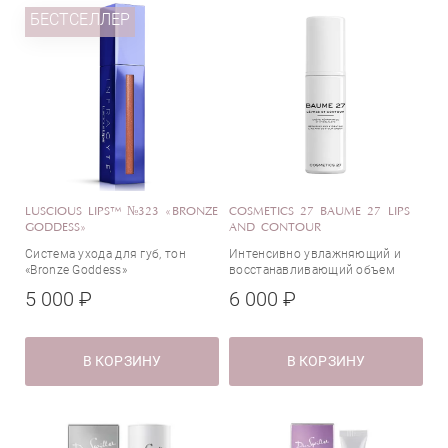
БЕСТСЕЛЛЕР
Женьшень
Италия
Керамиды
Корея
Кофеин
США
Лимонная кислота
Франция
Масло авокадо
Япония
Масло жожоба
Масло облепихи
Масло семян подсолнечника
LUSCIOUS LIPS™ №323 «BRONZE
COSMETICS 27 BAUME 27 LIPS
GODDESS»
Масло Ши
AND CONTOUR
Система ухода для губ, тон
Интенсивно увлажняющий и
Молочная кислота
«Bronze Goddess»
восстанавливающий объем
Олигопептиды
крем для губ
5 000 ₽
6 000 ₽
Пальмитоил трипептид-5
Пантенол (витамин B5)
Пептиды
В КОРЗИНУ
В КОРЗИНУ
Ресвератрол
Ретинол (витамин А)
Сквалан