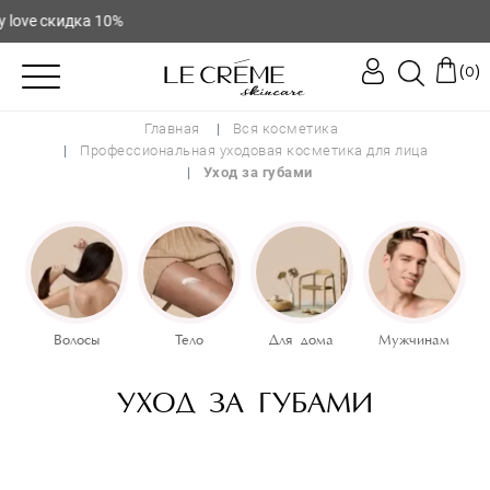
 скидка 10%
(
)
0
Бренд
Главная
Вся косметика
Профессиональная уходовая косметика для лица
Уход за губами
Allies of Skin
Cellbn
Colorescience
Cosmedix
Cosmetics 27
Dr. Spiller
Волосы
Тело
Для дома
Мужчинам
Forlle'd
Тип средств
Is Clinical
УХОД ЗА ГУБАМИ
Luscious Lips
Marini SkinSolutions
Reviderm
Бальзам