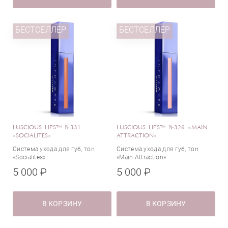
БЕСТСЕЛЛЕР
Все типы кожи
БЕСТСЕЛЛЕР
Активные компоненты
Аллантоин
Альфа-токоферол (Витамин E)
Аминокислоты
LUSCIOUS LIPS™ №331
LUSCIOUS LIPS™ №326 «MAIN
Арбутин
«SOCIALITES»
ATTRACTION»
Аргинин
Система ухода для губ, тон
Система ухода для губ, тон
«Socialites»
«Main Attraction»
Аскорбиновая кислота (Витамин С)
5 000 ₽
5 000 ₽
Бисаболол (экстракт ромашки)
Страна
Гиалуроновая кислота
Глицерин
В КОРЗИНУ
В КОРЗИНУ
Дикалия глицирризат
Диоксид титана
Германия