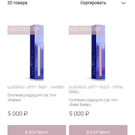
Rhea Cosmetics
Бальзам для губ
32 товара
Сортировать
Skin Regimen
Блеск для губ
SkinCeuticals
Крем для глаз
Usolab
Крем для губ
БЕСТСЕЛЛЕР
БЕСТСЕЛЛЕР
Наборы
Средство для губ
Эффект
Anti-age
SPF-защита
LUSCIOUS LIPS™ №S01 «NAKED»
LUSCIOUS LIPS™ №325 «PETAL
Питание
REBEL»
Система ухода для губ, тон
Регенерация
«Naked»
Система ухода для губ, тон
Смягчение
«Petal Rebel»
5 000 ₽
Увлажнение
5 000 ₽
Увлажнение и питание
Тип кожи
Упругость
В КОРЗИНУ
В КОРЗИНУ