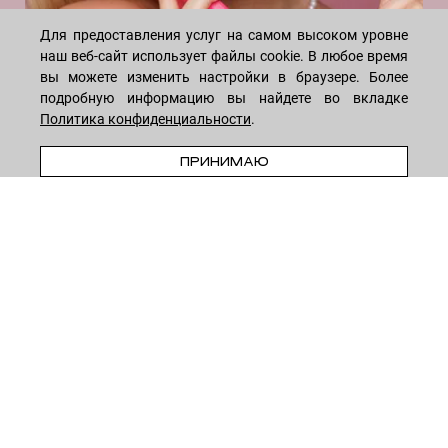
INSTAGRAM
Для предоставления услуг на самом высоком уровне
наш веб-сайт использует файлы cookie. В любое время
вы можете изменить настройки в браузере. Более
подробную информацию вы найдете во вкладке
Политика конфиденциальности
.
ПРИНИМАЮ
WHATSAPP
TELEGRAM
VK
* Meta признана экстремистской организацией и запрещена на
территории России
8-495-222-05-05
— ежедневно с 10 до 18 (по Москве)
8-915-258-55-55
—
круглосуточно
© 2026
LECREME