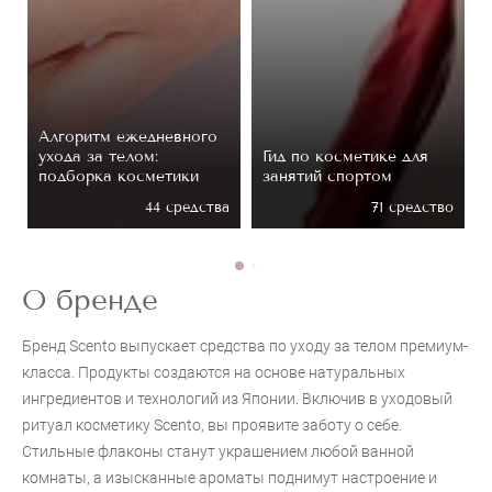
Алгоритм ежедневного
ь
ухода за телом:
Гид по косметике для
подборка косметики
занятий спортом
в
44 средствa
71 средство
О бренде
Бренд Scento выпускает средства по уходу за телом премиум-
класса. Продукты создаются на основе натуральных
ингредиентов и технологий из Японии. Включив в уходовый
ритуал косметику Scento, вы проявите заботу о себе.
Стильные флаконы станут украшением любой ванной
комнаты, а изысканные ароматы поднимут настроение и