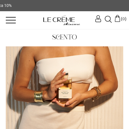
%
(
)
0