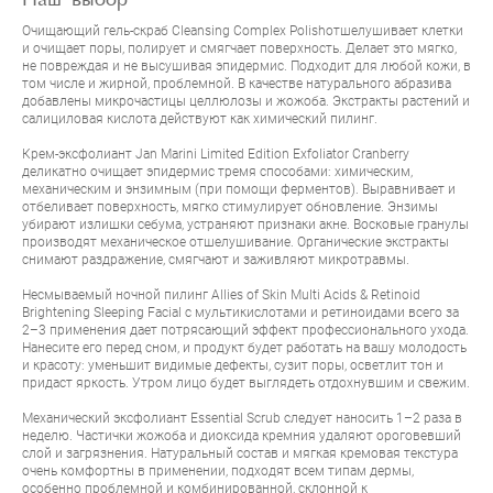
Наш выбор
Очищающий гель-скраб
Cleansing Complex Polish
отшелушивает клетки
и очищает поры, полирует и смягчает поверхность. Делает это мягко,
не повреждая и не высушивая эпидермис. Подходит для любой кожи, в
том числе и жирной, проблемной. В качестве натурального абразива
добавлены микрочастицы целлюлозы и жожоба. Экстракты растений и
салициловая кислота действуют как химический пилинг.
Крем-эксфолиант
Jan Marini Limited Edition Exfoliator Cranberry
деликатно очищает эпидермис тремя способами: химическим,
механическим и энзимным (при помощи ферментов). Выравнивает и
отбеливает поверхность, мягко стимулирует обновление. Энзимы
убирают излишки себума, устраняют признаки акне. Восковые гранулы
производят механическое отшелушивание. Органические экстракты
снимают раздражение, смягчают и заживляют микротравмы.
Несмываемый ночной пилинг
Allies of Skin Multi Acids & Retinoid
Brightening Sleeping Facial
с мультикислотами и ретиноидами всего за
2–3 применения дает потрясающий эффект профессионального ухода.
Нанесите его перед сном, и продукт будет работать на вашу молодость
и красоту: уменьшит видимые дефекты, сузит поры, осветлит тон и
придаст яркость. Утром лицо будет выглядеть отдохнувшим и свежим.
Механический эксфолиант
Essential Scrub
следует наносить 1–2 раза в
неделю. Частички жожоба и диоксида кремния удаляют ороговевший
слой и загрязнения. Натуральный состав и мягкая кремовая текстура
очень комфортны в применении, подходят всем типам дермы,
особенно проблемной и комбинированной, склонной к