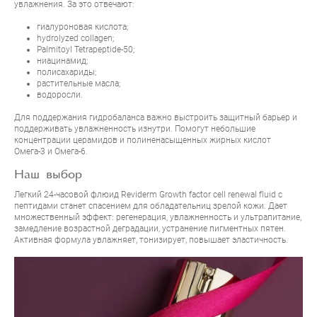
увлажнения. За это отвечают:
гиалуроновая кислота;
hydrolyzed collagen;
Palmitoyl Tetrapeptide-50;
ниацинамид;
полисахариды;
растительные масла;
водоросли.
Для поддержания гидробаланса важно выстроить защитный барьер и
поддерживать увлажненность изнутри. Помогут небольшие
концентрации церамидов и полиненасыщенных жирных кислот
Омега-3 и Омега-6.
Наш выбор
Легкий 24-часовой флюид
Reviderm Growth factor cell renewal fluid
с
пептидами станет спасением для обладательниц зрелой кожи. Дает
множественный эффект: регенерация, увлажненность и ультрапитание,
замедление возрастной деградации, устранение пигментных пятен.
Активная формула увлажняет, тонизирует, повышает эластичность.