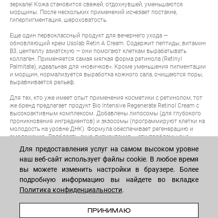
зеркале! Кожа становится свежей, отдохнувшей, уменьшаются
морщины. После нескольких применений исчезает постакне,
гиперпигментация, шероховатость.
Еще один первоклассный продукт для вечернего ухода —
обновляющий крем
Usolab Retin A Cream
. Содержит пептиды, витамин
В3, центеллу азиатскую — они помогают клеткам вырабатывать
коллаген. Применяется самая мягкая форма ретинола (Retinyl
Palmitate), идеальная для «новичков». Кроме уменьшения пигментации
и морщин, нормализуется выработка кожного сала, очищаются поры,
выравнивается рельеф.
Для тех, кто уже имеет опыт применения косметики с ретинолом, тот
же бренд предлагает продукт
Bio Intensive Regenerate Retinol Cream
с
высокоактивным комплексом. Добавлены липосомы (для глубокого
проникновения ингредиентов) и экзосомы (программируют клетки на
молодость на уровне ДНК). Формула обеспечивает регенерацию и
омоложение. Дряблость, акне, пигментация — эти проблемы она
устраняет в два счета.
Для предоставления услуг на самом высоком уровне
наш веб-сайт использует файлы cookie. В любое время
БЕСТСЕЛЛЕР
вы можете изменить настройки в браузере. Более
подробную информацию вы найдете во вкладке
Политика конфиденциальности
.
ПРИНИМАЮ