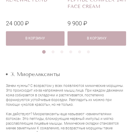
FACE CREAM
24 000 ₽
9 900 ₽
1
В КОРЗИНУ
В КОРЗИНУ
3. Миорелаксанты
Зачем нужны? С возрастом у всех появляются мимические морщины.
Это происходит из-за напряжения мышц лица. При каждом движении
кожа собирается в складочки и растягивается, постепенно
формируются устойчивые бороздки. Разгладить их можно при
помощи «уколов красоты», но не только.
Как действуют? Миорелаксанты еще называют «заменителями
ботокса». Это пептиды, блокирующие нервный импульс и мягко
расслабляющие лицевые мышцы. Мимические складки становятся
менее заметными К сожалению, на возрастные морщины такие