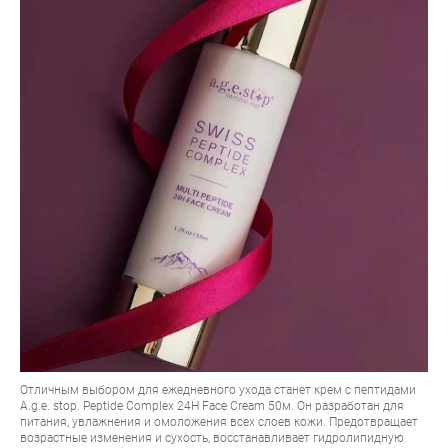
Отличным выбором для ежедневного ухода станет крем с пептидами
A.g.e. stop. Peptide Complex 24H Face Cream 50м
. Он разработан для
питания, увлажнения и омоложения всех слоев кожи. Предотвращает
возрастные изменения и сухость, восстанавливает гидролипидную