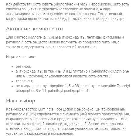
Как действует? Остановить биологические часы невозможно. Зато есть
способы защитить и укрепить коллагеновые волокна. А еще —
активизировать выработку собственного коллагена. Естественный
каркас кожи восстановится, она будет выталкивать складки изнутри.
Активные компоненты
Для синтеза коллагена нужны антиоксиданты, пептиды, витамины и
ретинол. Часть веществ можно получить из продуктов питания, а
также они содержатся в антивозрастной косметике.
Ищите в составе:
ретинол;
антиоксиданты: витамины С и Е; глутатион (S-Palmitoylglutathione
или Glutathione); альфа-липоевая кислота; астаксантин;
тепренон;
пептиды: palmitoyl tripeptide-1, 5 и 38, palmitoyl tetrapeptide-7; acetyl
tetrapeptide-9 и 11; palmitoyl pentapeptide-4.
Наш выбор
Крем-акселератор
Luminate Face Lotion
с высококонцентрированным
ретинолом (0,3%) справляется с пигментацией любого происхождения,
выравнивает микрорельеф и придает коже приятную гладкость — она
становится бархатной, сияющей, отдохнувшей. За синтез коллагена
отвечают входящие пептиды, глицерин увлажняет, экстракт ромашки
устраняет раздражения и покраснения.