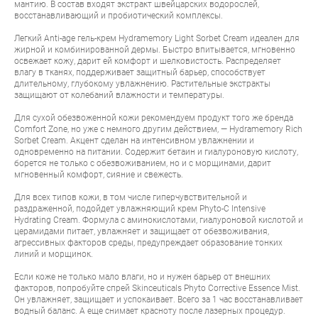
мантию. В состав входят экстракт швейцарских водорослей,
восстанавливающий и пробиотический комплексы.
Легкий Anti-age гель-крем
Hydramemory Light Sorbet Cream
идеален для
жирной и комбинированной дермы. Быстро впитывается, мгновенно
освежает кожу, дарит ей комфорт и шелковистость. Распределяет
влагу в тканях, поддерживает защитный барьер, способствует
длительному, глубокому увлажнению. Растительные экстракты
защищают от колебаний влажности и температуры.
Для сухой обезвоженной кожи рекомендуем продукт того же бренда
Comfort Zone, но уже с немного другим действием, —
Hydramemory Rich
Sorbet Cream
. Акцент сделан на интенсивном увлажнении и
одновременно на питании. Содержит бетаин и гиалуроновую кислоту,
борется не только с обезвоживанием, но и с морщинами, дарит
мгновенный комфорт, сияние и свежесть.
Для всех типов кожи, в том числе гиперчувствительной и
раздраженной, подойдет увлажняющий крем
Phyto-C Intensive
Hydrating Cream
. Формула с аминокислотами, гиалуроновой кислотой и
церамидами питает, увлажняет и защищает от обезвоживания,
агрессивных факторов среды, предупреждает образование тонких
линий и морщинок.
Если коже не только мало влаги, но и нужен барьер от внешних
факторов, попробуйте спрей
Skinceuticals Phyto Corrective Essence Mist
.
Он увлажняет, защищает и успокаивает. Всего за 1 час восстанавливает
водный баланс. А еще снимает красноту после лазерных процедур.