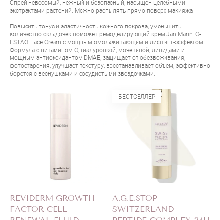
Спрей невесомый, нежный и безопасный, насыщен целебными
экстрактами растений. Можно распылять прямо поверх макияжа.
Повысить тонус и эластичность кожного покрова, уменьшить
количество складочек поможет ремоделирующий крем
Jan Marini C-
ESTA® Face Cream
с мощным омолаживающим и лифтинг-эффектом.
Формула с витамином С, гиалуронкой, мочевиной, липидами и
мощным антиоксидантом DMAE, защищает от обезвоживания,
фотостарения, улучшает текстуру, восстанавливает объем, эффективно
борется с веснушками и сосудистыми звездочками.
БЕСТСЕЛЛЕР
REVIDERM GROWTH
A.G.E.STOP
FACTOR CELL
SWITZERLAND
RENEWAL FLUID
PEPTIDE COMPLEX 24H