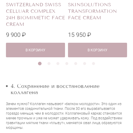
SWITZERLAND SWISS
SKINSOLUTIONS
CELLUAR COMPLEX
TRANSFORMATION
24H BIOMIMETIC FACE
FACE CREAM
CREAM
9 900 ₽
15 950 ₽
2
В КОРЗИНУ
В КОРЗИНУ
4. Сохранение и восстановление
коллагена
Зачем нужно? Коллаген называют «белком молодости». Это один из
элементов соединительной ткани. После 30 его вырабатывается
гораздо меньше, чем в молодости. Коллагеновый каркас становится
менее прочным и уже не может удерживать кожу. Под воздействием
гравитации мягкие ткани «плывут», меняется овал лица, образуются
морщины.