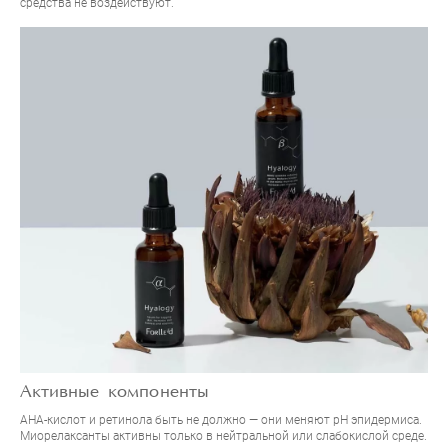
средства не воздействуют.
Активные компоненты
АНА-кислот и ретинола быть не должно — они меняют pH эпидермиса.
Миорелаксанты активны только в нейтральной или слабокислой среде.