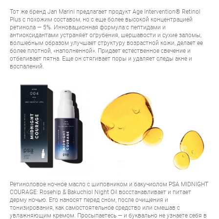
Тот же бренд Jan Marini предлагает продукт
Age Intervention® Retinol
Plus
с похожим составом, но с еще более высокой концентрацией
ретинола — 5%. Инновационная формула с пептидами и
антиоксидантами устраняет огрубения, шершавости и сухие заломы,
волшебным образом улучшает структуру возрастной кожи, делает ее
более плотной, «наполненной». Придает естественное свечение и
отбеливает пятна. Еще он стягивает поры и удаляет следы акне и
воспалений.
Ретиноловое ночное масло с шиповником и бакучиолом
PSA MIDNIGHT
COURAGE: Rosehip & Bakuchiol Night Oil
восстанавливает и питает
дерму ночью. Его наносят перед сном, после очищения и
тонизирования, как самостоятельное средство или смешав с
увлажняющим кремом. Просыпаетесь — и буквально не узнаете себя в