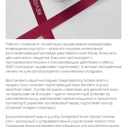
Лифтинг, спасение от пигментации, выравнивание микрорельефа,
возвращение упругости — на все это способен интенсивный
восстанавливающий антиэйдж крем
Masktini Hush Money
. В нем есть
два «магических» вещества: Бакучиол (антиоксидант с
противовоспалительным и омолаживающим действием) и Matrixyl
3000 (тонизирует, выравнивает, подтягивает). А экстракт белоцветника
летнего не хуже ботокса борется с мимическими складками.
Восстановить защитный барьер, предотвратить потерю влаги и
придать тонус поможет подтягивающий крем
Reviderm Argi-syn
decontract cream
. Состав натурален и безопасен для деликатной кожи,
не перегружает ее. В основе — ацетил гексапептид-8 (отвечает за
расслабление мышц, разглаживает мелкие морщинки) и пальмитоил
трипептид-5 (укрепляет коллагеновый каркас, подтягивает контур,
устраняет складки и бороздки).
Биомиметический крем
A.g.e.stop Switzerland Swiss Cellular Complex
24H
— роскошный и суперэффективный уход за кожей любого типа.
Уникальная формула разработана специально для российского рынка.