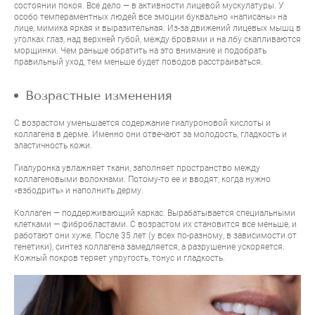
состоянии покоя. Все дело — в активности лицевой мускулатуры. У
особо темпераментных людей все эмоции буквально «написаны» на
лице, мимика яркая и выразительная. Из-за движений лицевых мышц в
уголках глаз, над верхней губой, между бровями и на лбу скапливаются
морщинки. Чем раньше обратить на это внимание и подобрать
правильный уход, тем меньше будет поводов расстраиваться.
Возрастные изменения
С возрастом уменьшается содержание гиалуроновой кислоты и
коллагена в дерме. Именно они отвечают за молодость, гладкость и
эластичность кожи.
Гиалуронка увлажняет ткани, заполняет пространство между
коллагеновыми волокнами. Потому-то ее и вводят, когда нужно
«взбодрить» и наполнить дерму.
Коллаген — поддерживающий каркас. Вырабатывается специальными
клетками — фибробластами. С возрастом их становится все меньше, и
работают они хуже. После 35 лет (у всех по-разному, в зависимости от
генетики), синтез коллагена замедляется, а разрушение ускоряется.
Кожный покров теряет упругость, тонус и гладкость.