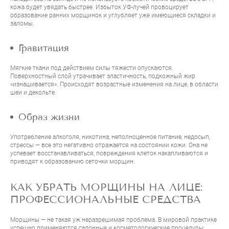
кожа будет увядать быстрее. Избыток УФ-лучей провоцирует
образование ранних морщинок и углубляет уже имеющиеся складки и
заломы.
Гравитация
Мягкие ткани под действием силы тяжести опускаются.
Поверхностный слой утрачивает эластичность, подкожный жир
«изнашивается». Происходят возрастные изменения на лице, в области
шеи и декольте.
Образ жизни
Употребление алкоголя, никотина, неполноценное питание, недосып,
стрессы — все это негативно отражается на состоянии кожи. Она не
успевает восстанавливаться, повреждения клеток накапливаются и
приводят к образованию сеточки морщин.
КАК УБРАТЬ МОРЩИНЫ НА ЛИЦЕ:
ПРОФЕССИОНАЛЬНЫЕ СРЕДСТВА
Морщины — не такая уж неразрешимая проблема. В мировой практике
успешно применяются салонные и косметологические процедуры: