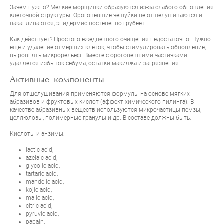
Зачем нужно? Мелкие морщинки образуются из-за слабого обновления
клеточной структуры. Ороговевшие чешуйки не отшелушиваются и
накапливаются, эпидермис постепенно грубеет.
Как действует? Простого ежедневного очищения недостаточно. Нужно
еще и удаление отмерших клеток, чтобы стимулировать обновление,
выровнять микрорельеф. Вместе с ороговевшими частичками
удаляется избыток себума, остатки макияжа и загрязнения.
Активные компоненты
Для отшелушивания применяются формулы на основе мягких
абразивов и фруктовых кислот (эффект химического пилинга). В
качестве абразивных веществ используются микрочастицы пемзы,
целлюлозы, полимерные гранулы и др. В составе должны быть:
Кислоты и энзимы:
lactic acid;
azelaic acid;
glycolic acid;
tartaric acid,
mandelic acid;
kojic acid;
malic acid;
citric acid;
pyruvic acid;
papain;