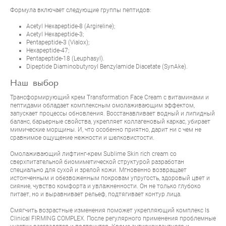
Формула включает следующие группы пептидов:
Acetyl Hexapeptide-8 (Argireline);
Acetyl Hexapeptide-3;
Pentapeptide-3 (Vialox);
Hexapeptide-47;
Pentapeptide-18 (Leuphasyl).
Dipeptide Diaminobutyroyl Benzylamide Diacetate (SynAke).
Наш выбор
Трансформирующий крем
Transformation Face Cream
с витаминами и
пептидами обладает комплексным омолаживающим эффектом,
запускает процессы обновления. Восстанавливает водный и липидный
баланс, барьерные свойства, укрепляет коллагеновый каркас, убирает
мимические морщины. И, что особенно приятно, дарит ни с чем не
сравнимое ощущение нежности и шелковистости.
Омолаживающий лифтинг-крем
Sublime Skin rich cream
со
сверхпитательной биомиметической структурой разработан
специально для сухой и зрелой кожи. Мгновенно возвращает
истонченным и обезвоженным покровам упругость, здоровый цвет и
сияние, чувство комфорта и увлажненности. Он не только глубоко
питает, но и выравнивает рельеф, подтягивает контур лица.
Смягчить возрастные изменения поможет укрепляющий комплекс
Is
Clinical FIRMING COMPLEX
. После регулярного применения проблемные