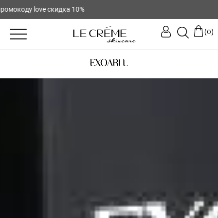
коду love скидка 10%
(
)
0