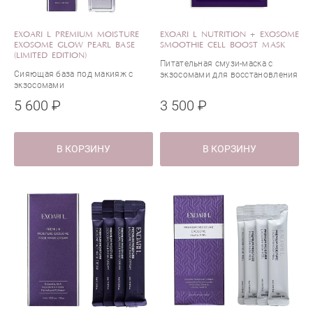
EXOARI L PREMIUM MOISTURE
EXOARI L NUTRITION + EXOSOME
EXOSOME GLOW PEARL BASE
SMOOTHIE CELL BOOST MASK
(LIMITED EDITION)
Питательная смузи-маска с
Сияющая база под макияж с
экзосомами для восстановления
экзосомами
кожи
5 600 ₽
3 500 ₽
В КОРЗИНУ
В КОРЗИНУ