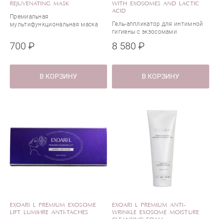
REJUVENATING MASK
WITH EXOSOMES AND LACTIC
ACID
Премиальная
Гель-аппликатор для интимной
мультифункциональная маска
гигиены с экзосомами
для лица с экзосомами
мандарина и молочной кислотой
700 ₽
8 580 ₽
В КОРЗИНУ
В КОРЗИНУ
EXOARI L PREMIUM EXOSOME
EXOARI L PREMIUM ANTI-
LIFT LUMIÈRE ANTI-TACHES
WRINKLE EXOSOME MOISTURE