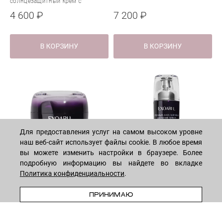
солнцезащитный крем с
экзосомами
экзосомами
4 600 ₽
7 200 ₽
В КОРЗИНУ
В КОРЗИНУ
Для предоставления услуг на самом высоком уровне
наш веб-сайт использует файлы cookie. В любое время
вы можете изменить настройки в браузере. Более
подробную информацию вы найдете во вкладке
Политика конфиденциальности
.
EXOARI L PREMIUM ANTI-
EXOARI L PREMIUM ANTI-
WRINKLE EXOSOME NOURISHING
WRINKLE EXOSOME SERUM
CREAM
ПРИНИМАЮ
Омолаживающая премиум
Омолаживающий премиум крем
сыворотка-концентрат с
с экзосомами
экзосомами