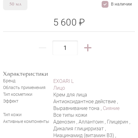
В наличии
50 мл
5 600 ₽
Характеристики
Бренд
EXOARI L
EXOARI L PREMIUM MOISTURE
Область применения
Лицо
Тип косметики
Крем для лица
EXOSOME GLOW PEARL BASE
Эффект
Антиоксидантное действие ,
(LIMITED EDITION)
НАПИСАТЬ ОТЗЫВ
Выравнивание тона ,
Сияние
Тип кожи
Все типы кожи
Активные компоненты
Аденозин , Аллантоин , Глицерин ,
Дикалия глицирризат ,
Ниацинамид (витамин В3) ,