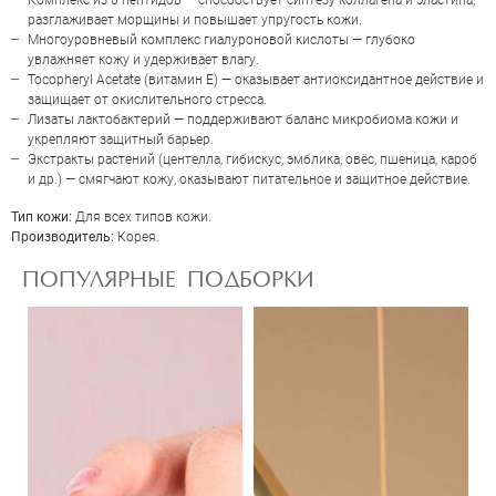
Комплекс из 6 пептидов — способствует синтезу коллагена и эластина,
разглаживает морщины и повышает упругость кожи.
Отправить
Многоуровневый комплекс гиалуроновой кислоты — глубоко
увлажняет кожу и удерживает влагу.
Tocopheryl Acetate (витамин Е) — оказывает антиоксидантное действие и
защищает от окислительного стресса.
Лизаты лактобактерий — поддерживают баланс микробиома кожи и
укрепляют защитный барьер.
Экстракты растений (центелла, гибискус, эмблика, овёс, пшеница, кароб
и др.) — смягчают кожу, оказывают питательное и защитное действие.
Тип кожи:
Для всех типов кожи.
Производитель:
Корея.
ПОПУЛЯРНЫЕ ПОДБОРКИ