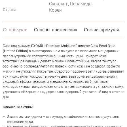
Сквалан , Церамиды
Страна
Корея
О продукте
Способ применения
Состав продукта
База под макияж
EXOARI L Premium Moisture Exosome Glow Pearl Base
(Limited Edition)
в лимитированном выпуске с экзосомами мандарина и
перламутровыми светоотражающими частицами. Придаёт коже
естественное сияние и делает макияж более стойким. Лёгкая текстура
равномерно распределяется по поверхности кожи, не создавая эффекта
маски и не утяжеляя покрытие. Средство подсвечивает лицо, выравнивает
тон и сохраняет комфорт в течение дня. База сочетает декоративный и
уходовый эффект: экзосомы мандарина, комплекс из 6 пептидов,
многоуровневая гиалуроновая кислота и антиоксиданты увлажняют кожу,
укрепляют её барьер и поддерживают здоровый, ухоженный вид в течение
дня.
Ключевые активы:
ОЦЕНКА
Экзосомы мандарина — стимулируют обновление клеток и улучшают
состояние кожи.