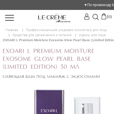
♥️ По промокоду love 
(
)
0
Главная
Профессиональная уходовая косметика для лица
Средства для увлажнения и питания
Кремы для лица
EXOARI L Premium Moisture Exosome Glow Pearl Base (Limited Editio
EXOARI L PREMIUM MOISTURE
EXOSOME GLOW PEARL BASE
(LIMITED EDITION) 50 МЛ
СИЯЮЩАЯ БАЗА ПОД МАКИЯЖ С ЭКЗОСОМАМИ