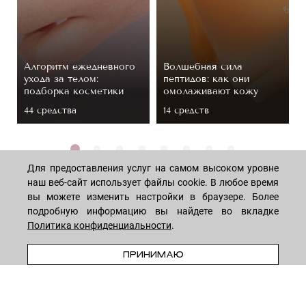
Алгоритм ежедневного
Волшебная сила
ухода за телом:
пептидов: как они
подборка косметики
омолаживают кожу
44 средствa
14 средств
Для предоставления услуг на самом высоком уровне
наш веб-сайт использует файлы cookie. В любое время
вы можете изменить настройки в браузере. Более
подробную информацию вы найдете во вкладке
МАГАЗИН
Политика конфиденциальности
.
В КОРЗИНУ
ПРИНИМАЮ
Лицо
ПОКУПАТЕЛЯМ
Мужчинам
Тело
Способы оплаты
КОМПАНИЯ