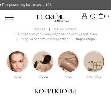
️ По промокоду love скидка 10%
(
)
0
Бренд
Главная
Вся косметика
Профессиональная уходовая косметика для лица
Уход за областью вокруг глаз
Корректоры
Colorescience
Тип средств
Крем для глаз
Лицо
Волосы
Тело
Для дома
Эффект
КОРРЕКТОРЫ
Выравнивание тона