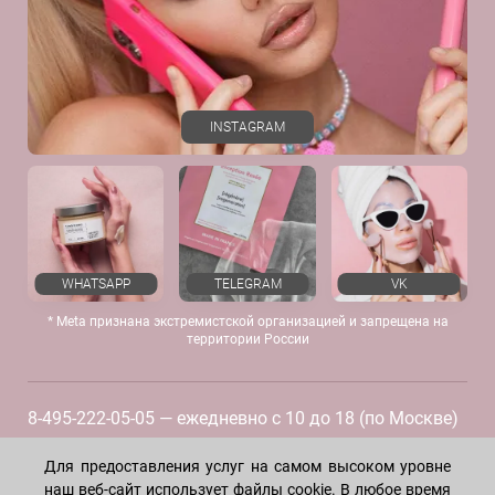
Отзывы
INSTAGRAM
WHATSAPP
TELEGRAM
VK
* Meta признана экстремистской организацией и запрещена на
территории России
8-495-222-05-05
— ежедневно с 10 до 18 (по Москве)
8-915-258-55-55
—
круглосуточно
Для предоставления услуг на самом высоком уровне
наш веб-сайт использует файлы cookie. В любое время