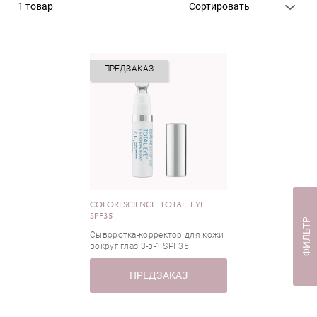
1 товар
Сортировать
Тип кожи
ПРЕДЗАКАЗ
Все типы кожи
СOLORESCIENCE TOTAL EYE
SPF35
ФИЛЬТР
Сыворотка-корректор для кожи
вокруг глаз 3-в-1 SPF35
ПРЕДЗАКАЗ