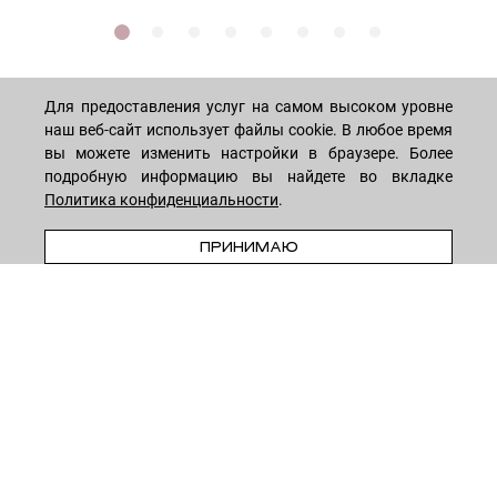
Для предоставления услуг на самом высоком уровне
наш веб-сайт использует файлы cookie. В любое время
МАГАЗИН
вы можете изменить настройки в браузере. Более
подробную информацию вы найдете во вкладке
Политика конфиденциальности
.
Лицо
ПОКУПАТЕЛЯМ
ПРЕДЗАКАЗ
Мужчинам
ПРИНИМАЮ
Тело
Способы оплаты
КОМПАНИЯ
Волосы
Доставка товара
Дети
Обмен и возврат
О нас
НОВОСТНАЯ РАССЫЛКА
Для дома
Бренды
Контакты
Акции
Программа лояльности
ОСТАВАЙТЕСЬ НА СВЯЗИ!
Скидки
Блог
Договор оферты
Даю согласие на рекламную рассылку