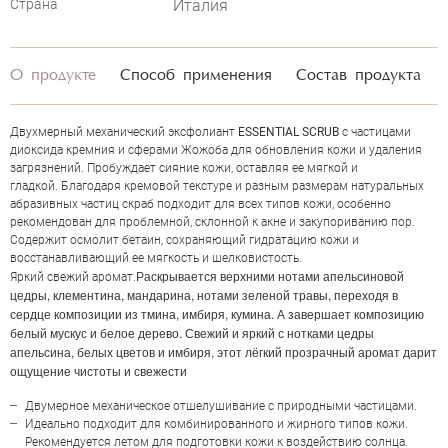
Страна
Италия
О продукте
Способ применения
Состав продукта
Двухмерный механический эксфолиант
ESSENTIAL SCRUB
с частицами
диоксида кремния и сферами Жожоба для обновления кожи и удаления
загрязнений. Пробуждает сияние кожи, оставляя ее мягкой и
гладкой. Благодаря кремовой текстуре и разным размерам натуральных
абразивных частиц скраб подходит для всех типов кожи, особенно
рекомендован для проблемной, склонной к акне и закупориванию пор.
Содержит осмолит бетаин, сохраняющий гидратацию кожи и
восстанавливающий ее мягкость и шелковистость.
Раскрывается верхними нотами апельсиновой
Яркий свежий аромат.
цедры, клементина, мандарина, нотами зеленой травы, переходя в
сердце композиции из тмина, имбиря, кумина. А завершает композицию
белый мускус и белое дерево. Свежий и яркий с нотками цедры
ОЦЕНКА
апельсина, белых цветов и имбиря, этот лёгкий прозрачный аромат дарит
ощущение чистоты и свежести
Отправить
Двумерное механическое отшелушивание с природными частицами.
Идеально подходит для комбинированного и жирного типов кожи.
Рекомендуется летом для подготовки кожи к воздействию солнца.