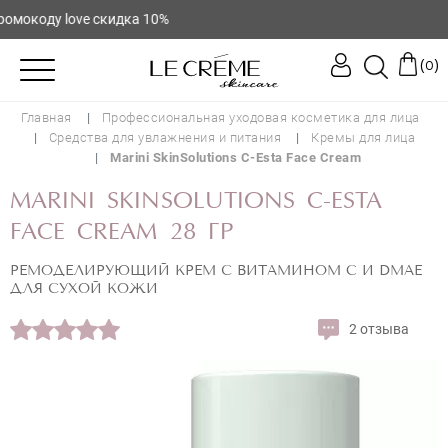
окоду love скидка 10%
(
)
0
Главная
Профессиональная уходовая косметика для лица
Средства для увлажнения и питания
Кремы для лица
Marini SkinSolutions C-Esta Face Cream
MARINI SKINSOLUTIONS C-ESTA
FACE CREAM 28 ГР
РЕМОДЕЛИРУЮЩИЙ КРЕМ С ВИТАМИНОМ C И DMAE
ДЛЯ СУХОЙ КОЖИ
2 отзыва