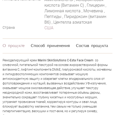
кислота (Витамин С) , Глицерин ,
Лимонная кислота , Мочевина ,
Пептиды , Пиридоксин (витамин
B6) , Центелла азиатская
Страна
США
О продукте
Способ применения
Состав продукта
Ремоделирующий крем
Marini SkinSolutions C-Esta Face Cream
со
сливочной, питательной текстурой на основе жирорастворимой формы
витамина С, лифтинг-компонента DMAE, гиалуроновой кислоты, мочевины
и липидовосполняющих компонентов оказывает мощную
антиоксидантную защиту и оберегает клетки эпидермального слоя от
фотоповреждения и мутаций, вызванных воздействием УФ-излучения,
оказывает мощное омолаживающее действие, улучшает текстуру
неоднородной кожи, восстанавливает потерянные объёмы дермы,
значительно сокращает глубину кисетных и носогубных морщин,
устраняет провисание тканей, корректируя контуры и овал лица,
блокирует выработку меланина, тем самым не только уменьшая
гиперпигментацию, веснушки и пост-акне, но и регулируя синеву,
ОЦЕНКА