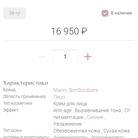
В наличии
28 гр
16 950 ₽
MARINI SKINSOLUTIONS C-ESTA FACE
CREAM
Характеристики
Бренд
Marini SkinSolutions
Область применения
Лицо
Тип косметики
Крем для лица
Эффект
Anti-age , Выравнивание тона , От
НАПИСАТЬ ОТЗЫВ
пигментации ,
Сияние
,
Увлажнение
Тип кожи
Обезвоженная кожа , Сухая кожа
Активные компоненты
Аминокислоты , Аскорбиновая