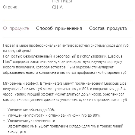
Пептиды
Страна
США
О продукте
Способ применения
Состав продукта
Первая в мире профессиональная антивозрастная система ухода для губ
НАПИСАТЬ ОТЗЫВ
на каждый день!
Полностью безболезненный и безопасный в использовании,
Luscious
Lips™
содержит запатентованную антивозрастную, научную формулу
нового поколения, которая естественным образом стимулирует
образование нового коллагена и является профилактикой старения губ.
Мгновенный эффект. В течение 2-3 минут после нанесения
Luscious Lips
визуальный объем губ может увеличиться до 80% и сохраняться до 3-4
часов. Увлажняющий эффект может длиться до 24 часов, обеспечивая
комфортное ощущение даже в случае очень сухих и потрескавшихся губ.
Увеличение объема до 30%
Улучшение упругости и сглаживания кожи губ до 80%
Увеличение увлажненности
Эффективно уменьшает появление складок для губ и тонких линий
вокруг рта