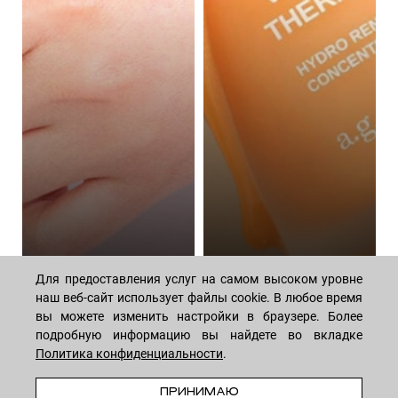
Алгоритм ежедневного
Волшебная сила
Для предоставления услуг на самом высоком уровне
ухода за телом:
пептидов: как они
наш веб-сайт использует файлы cookie. В любое время
подборка косметики
омолаживают кожу
вы можете изменить настройки в браузере. Более
44 средствa
14 средств
подробную информацию вы найдете во вкладке
Политика конфиденциальности
.
В КОРЗИНУ
ПРИНИМАЮ