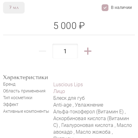
В наличии
7 мл
5 000 ₽
Характеристики
LUSCIOUS LIPS™ №S01 «NAKED»
Бренд
Luscious Lips
Область применения
Лицо
Тип косметики
Блеск для губ
Эффект
Anti-age , Увлажнение
Активные компоненты
Альфа-токоферол (Витамин E) ,
Аскорбиновая кислота (Витамин
С) , Гиалуроновая кислота , Масло
авокадо , Масло жожоба ,