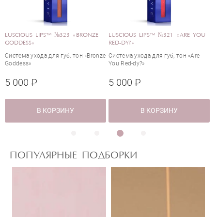
LUSCIOUS LIPS™ №323 «BRONZE
LUSCIOUS LIPS™ №321 «ARE YOU
L
GODDESS»
RED-DY?»
D
Система ухода для губ, тон «Bronze
Система ухода для губ, тон «Are
С
Goddess»
You Red-dy?»
«
5 000 ₽
5 000 ₽
5
В КОРЗИНУ
В КОРЗИНУ
ПОПУЛЯРНЫЕ ПОДБОРКИ