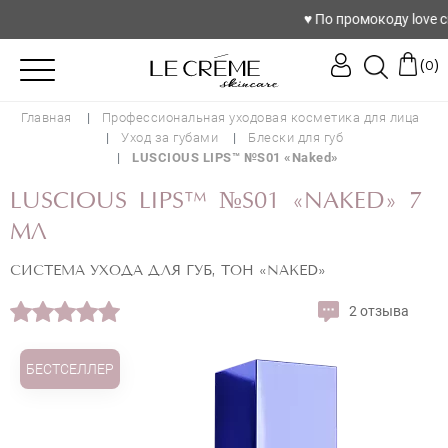
♥️ По промокоду love скид
(
)
0
Главная
Профессиональная уходовая косметика для лица
Уход за губами
Блески для губ
LUSCIOUS LIPS™ №S01 «Naked»
LUSCIOUS LIPS™ №S01 «NAKED» 7
МЛ
СИСТЕМА УХОДА ДЛЯ ГУБ, ТОН «NAKED»
2 отзыва
БЕСТСЕЛЛЕР