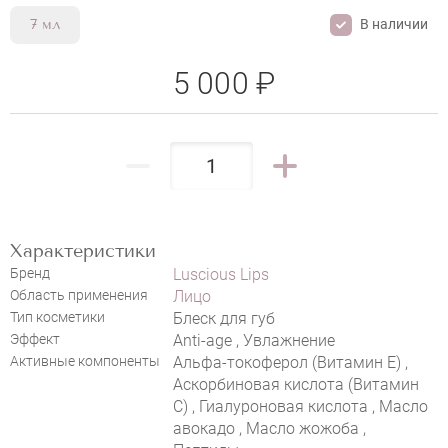
В наличии
7 мл
5 000 ₽
LUSCIOUS LIPS™ №321 «ARE YOU
Характеристики
RED-DY?»
Бренд
Luscious Lips
Область применения
Лицо
Тип косметики
Блеск для губ
Эффект
Anti-age , Увлажнение
Активные компоненты
Альфа-токоферол (Витамин E) ,
Аскорбиновая кислота (Витамин
С) , Гиалуроновая кислота , Масло
авокадо , Масло жожоба ,