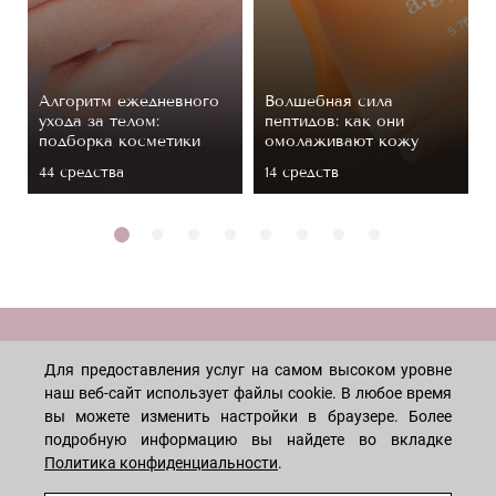
Алгоритм ежедневного
Волшебная сила
ухода за телом:
пептидов: как они
подборка косметики
омолаживают кожу
44 средствa
14 средств
МАГАЗИН
Для предоставления услуг на самом высоком уровне
наш веб-сайт использует файлы cookie. В любое время
Лицо
вы можете изменить настройки в браузере. Более
ПОКУПАТЕЛЯМ
подробную информацию вы найдете во вкладке
Мужчинам
Политика конфиденциальности
.
Тело
Способы оплаты
КОМПАНИЯ