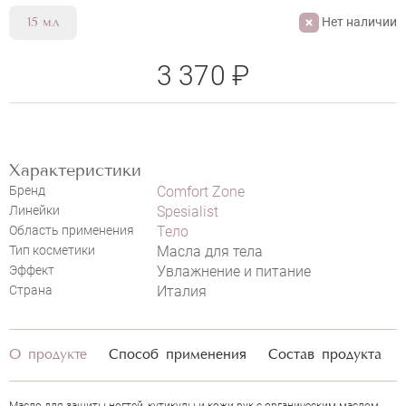
Нет наличии
15 мл
3 370 ₽
НАПИСАТЬ ОТЗЫВ
Характеристики
Бренд
Comfort Zone
Линейки
Spesialist
Область применения
Тело
COMFORT ZONE SPECIALIST HAND
Тип косметики
Масла для тела
Эффект
Увлажнение и питание
OIL
Страна
Италия
О продукте
Способ применения
Состав продукта