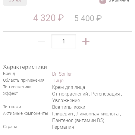
50 мл
4 320 ₽
5 400 ₽
НАПИСАТЬ ОТЗЫВ
Характеристики
Бренд
Dr. Spiller
Область применения
Лицо
DR. SPILLER ANTI COUPEROSE CREAM
Тип косметики
Крем для лица
Эффект
От покраснений , Регенерация ,
Увлажнение
Тип кожи
Все типы кожи
Активные компоненты
Глицерин , Лимонная кислота ,
Пантенол (витамин B5)
Страна
Германия