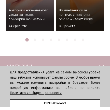
Алгоритм ежедневного
Волшебная сила
ухода за телом:
пептидов: как они
подборка косметики
омолаживают кожу
44 средствa
14 средств
МАГАЗИН
Для предоставления услуг на самом высоком уровне
наш веб-сайт использует файлы cookie. В любое время
Лицо
ПОКУПАТЕЛЯМ
вы можете изменить настройки в браузере. Более
Мужчинам
подробную информацию вы найдете во вкладке
Тело
Политика конфиденциальности
.
Способы оплаты
КОМПАНИЯ
Волосы
В КОРЗИНУ
Доставка товара
ПРИНИМАЮ
Дети
Обмен и возврат
О нас