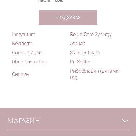
Лифтинг крем
Гидролизованный протеин мембраны
яичной скорлупы
ПРЕДЗАКАЗ
Гликолевая кислота
Глицерин
Instytutum
RejudiCare Synergy
Глутатион
Reviderm
Atb lab
Глюконат цинка
Дикалия глицирризат
Comfort Zone
SkinCeuticals
Диоевая кислота
Rhea Cosmetics
Dr. Spiller
Диоксид титана
Рибофлавин (витамин
Сияние
Дипептид-2
B2)
Жемчужная пудра
Женьшень
Золото
Икра рыб
Керамиды
МАГАЗИН
Кофеин
Коэнзим Q10