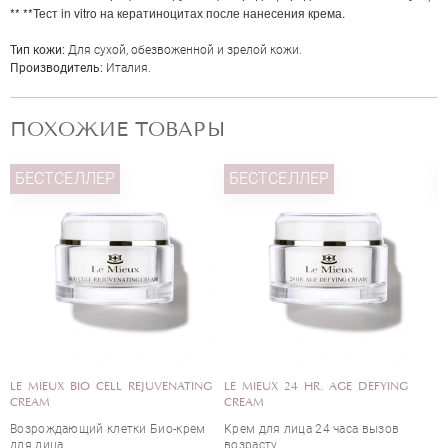
** **Тест in vitro на кератиноцитах после нанесения крема.
Тип кожи:
Для сухой, обезвоженной и зрелой кожи.
Производитель:
Италия.
ПОХОЖИЕ ТОВАРЫ
БЕСТСЕЛЛЕР
БЕСТСЕЛЛЕР
LE MIEUX BIO CELL REJUVENATING
LE MIEUX 24 HR. AGE DEFYING
I
CREAM
CREAM
C
Возрождающий клетки Био-крем
Крем для лица 24 часа вызов
У
для лица
возрасту