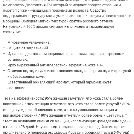
Комплексом Долголетия TM, который замедляет процесс старения и
борется с уже имеющимися признаками возраста. Средство
поддерживает структуру кожи, уменьшает потерю тонуса и поверхностные
морщины. Обладает мягкой текстурой светло- розового оттенка.
Натуральный 100% аромат снимает напряжение и гармонизирует
состояние.
Мгновенное увлажнение.
Защита от загрязнений.
Идеально для кожи с морщинами, признаками старения, стрессом и
усталостью.
Ярко выраженный антивозрастной эффект на коже 40+.
Отлично подходит для использования холодное время года и при сухой
и обезвоженной кожи.
Естественный оживляющий аромат, который гармонизирует
состояние.
Тест на эффективность:
95% женщин заметили, что кожа стала более
напитанной.* 90% женщин отметили, что кожа стала более упругой.* 80%
женщин увидели обновление кожи, а также уменьшение морщин и
ОЦЕНКА
признаков старения.* 90% женщин отметили более ровный цвет лица. *
*Тест на основании оценки 20 женщин, использующих крем дважды в день
в течение 28 дней. Научно-подтвержденное защитное действие против
окислительного процесса окружающей̆ среды (городская пыль и УФ-лучи)
Отправить