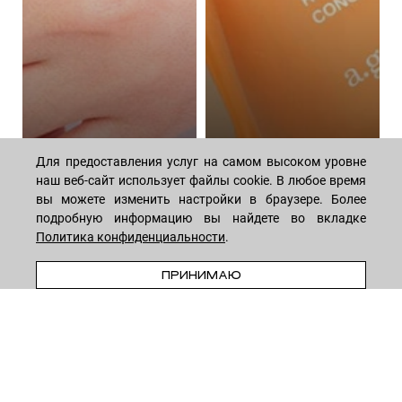
Для предоставления услуг на самом высоком уровне
наш веб-сайт использует файлы cookie. В любое время
вы можете изменить настройки в браузере. Более
подробную информацию вы найдете во вкладке
Алгоритм ежедневного
Волшебная сила
Политика конфиденциальности
.
ухода за телом:
пептидов: как они
подборка косметики
омолаживают кожу
ПРЕДЗАКАЗ
ПРИНИМАЮ
44 средствa
14 средств