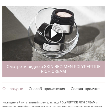
SKIN REGIMEN POLYPEPTIDE RICH
CREAM
Смотреть видео о SKIN REGIMEN POLYPEPTIDE
RICH CREAM
НАПИСАТЬ ОТЗЫВ
О продукте
Способ применения
Состав продукта
Насыщенный питательный крем для лица
POLYPEPTIDE RICH CREAM
с
укрепляющими биомиметическими пептидами, экстрактом одуванчика и