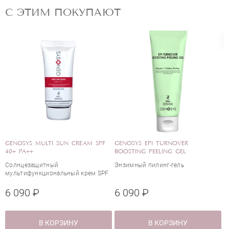
С ЭТИМ ПОКУПАЮТ
L
ОЦЕНКА
Отправить
GENOSYS MULTI SUN CREAM SPF
GENOSYS EPI TURNOVER
G
40+ PA++
BOOSTING PEELING GEL
C
Солнцезащитный
Энзимный пилинг-гель
К
мультифункциональный крем SPF
40+
6 090 ₽
6 090 ₽
1
В КОРЗИНУ
В КОРЗИНУ