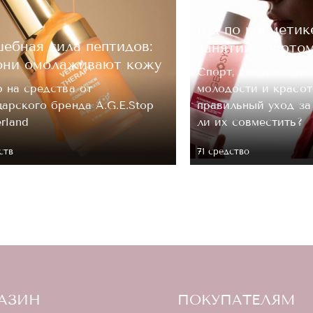
Гид по косметик
ебная сила пептидов:
занятий спорто
они омолаживают кожу
Спорт, как известно
 на средства от
молодости и красот
арского бренда A.G.E.Stop
правильный уход з
erland
ли их совместить?
ств
71 средство
АЗИН
ПОКУПАТЕЛЯМ