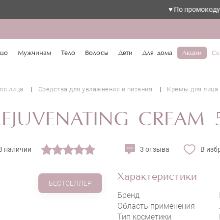
♥️ По промокоду love скидк
цо
Мужчинам
Тело
Волосы
Дети
Для дома
Акции
Ск
ля лица
Средства для увлажнения и питания
Кремы для лица
 REJUVENATING CREAM 
В наличии
3 отзыва
В изб
Характеристики
БЕСТСЕЛЛЕР
Бренд
Область применения
Тип косметики