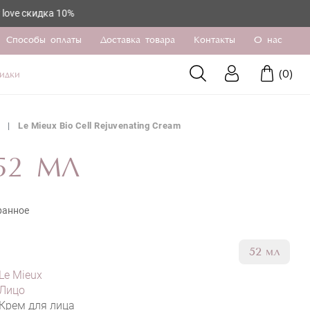
а 10%
Способы оплаты
Доставка товара
Контакты
О нас
(
0
)
идки
Le Mieux Bio Cell Rejuvenating Cream
52 МЛ
ранное
52 мл
Le Mieux
Лицо
Крем для лица