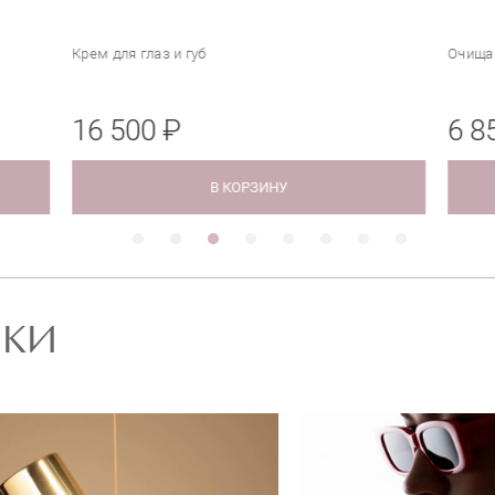
з и губ
Очищающее, осветляющее ср
 ₽
6 850 ₽
В КОРЗИНУ
В КОРЗИ
РКИ