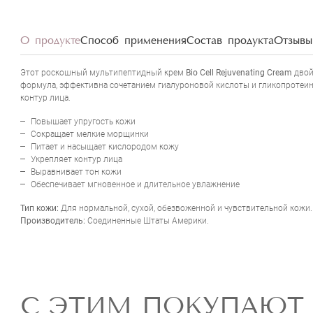
О продукте
Способ применения
Состав продукта
Отзывы 
Этот роскошный мультипептидный крем
Bio Cell Rejuvenating Cream
двой
формула, эффективна сочетанием гиалуроновой кислоты и гликопротеи
контур лица.
Повышает упругость кожи
Сокращает мелкие морщинки
Питает и насыщает кислородом кожу
Укрепляет контур лица
Выравнивает тон кожи
Обеспечивает мгновенное и длительное увлажнение
Тип кожи:
Для нормальной, сухой, обезвоженной и чувствительной кожи
Производитель:
Соединенные Штаты Америки.
С ЭТИМ ПОКУПАЮТ