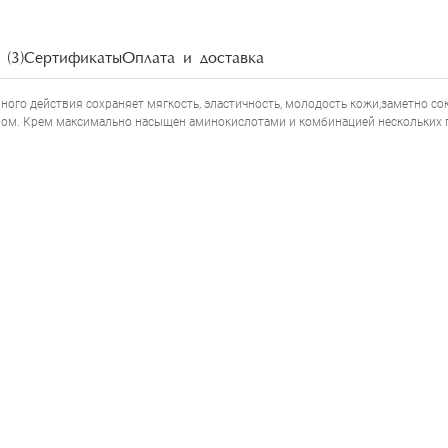
(3)
Сертификаты
Оплата и доставка
ного действия сохраняет мягкость, эластичность, молодость кожи,заметно 
ном. Крем максимально насыщен аминокислотами и комбинацией нескольких 
LE MIEUX BIO CELL REJUVENATING CREAM
.
НАПИСАТЬ ОТЗЫВ