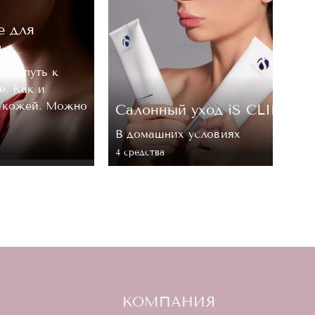
е для
м
, — путь к
е. Как и
а кожей. Можно
Cалонный уход iS CLINICA
В домашних условиях
4 средствa
КОМПАНИЯ