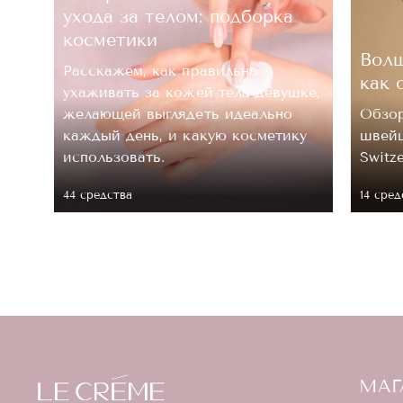
ухода за телом: подборка
косметики
Волш
Расскажем, как правильно
как 
ухаживать за кожей тела девушке,
.
желающей выглядеть идеально
Обзор
каждый день, и какую косметику
швейц
 ее
использовать.
Switz
44 средствa
14 сред
МАГ