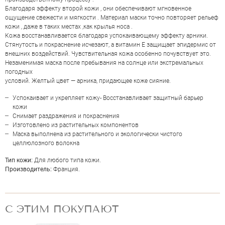
Благодаря эффекту второй кожи , они обеспечивают мгновенное
ощущение свежести и мягкости . Материал маски точно повторяет рельеф
НАПИСАТЬ ОТЗЫВ
кожи , даже в таких местах ,как крылья носа .
Кожа восстанавливается благодаря успокаивающему эффекту арники.
Стянутость и покраснение исчезают, а витамин Е защищает эпидермис от
внешних воздействий. Чувствительная кожа особенно почувствует это.
Незаменимая маска после пребывания на солнце или экстремальных
погодных
условий. Желтый цвет — арника, придающее коже сияние.
Успокаивает и укрепляет кожу- Восстанавливает защитный барьер
кожи
Снимает раздражения и покраснения
Изготовлено из растительных компонентов
Маска выполнена из растительного и экологически чистого
целлюлозного волокна
Тип кожи:
Для любого типа кожи.
Производитель:
Франция.
С ЭТИМ ПОКУПАЮТ