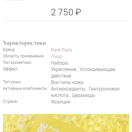
2 750 ₽
RARE PARIS BOX OF 5 TRESOR
SOLAIRE
Характеристики
Бренд
Rare Paris
Область применения
Лицо
Тип косметики
Наборы
Эффект
Укрепление , Успокаивающее
действие
Тип кожи
Все типы кожи
Активные компоненты
Антиоксиданты , Гиалуроновая
кислота , Церамиды
Страна
Франция