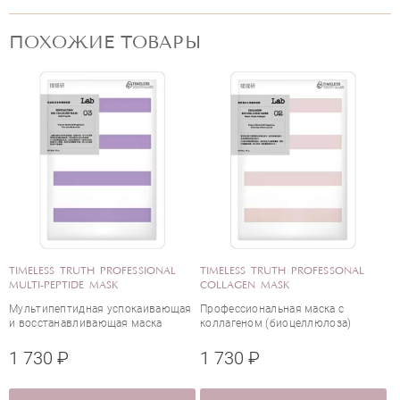
ПОХОЖИЕ ТОВАРЫ
я
TIMELESS TRUTH PROFESSONAL
TIMELESS TRUTH PROFESSONAL
G
COLLAGEN MASK
DEEP SEA EXTRACT
R
Профессиональная маска с
Профессиональная увлажняющая
К
коллагеном (биоцеллюлоза)
маска с экстрактом
глубоководных водорослей
(биоцеллюлоза)
1 730 ₽
1 730 ₽