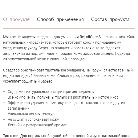
О продукте
Способ применения
Состав продукта
Мягкое пенящееся средство для умывания
RejudiCare Skincleanse
коктейль
натуральных ингредиентов, которые готовят кожу к полноценному
ежедневному уходу.Бережно очищает и заботится о коже. Удаляет
загрязнения из пор, смягчает и придает коже здоровое сияние. Подходит
ля чувствительной кожи и склонной к розацеа.
Средство обеспечивает тщательное очищение, не наружная естественный
водно-липидный баланс кожи. Снимает раздражения и покраснения,
укрепляет защитный барьер.
Содержит натуральные очищающие ингредиенты
НАПИСАТЬ ОТЗЫВ
Все компоненты получены только из растительных источников
Эффективно удаляет косметику, очищает от кожного сала и других
загрязнений
Уникальная легкая текстура
Не сушит и успокаивает кожу
Легкий, не раздражающий аромат
REJUDICARE SKINCLEANSE
Тип кожи
: Для нормальной, сухой, обезвоженной и чувствительной кожи.