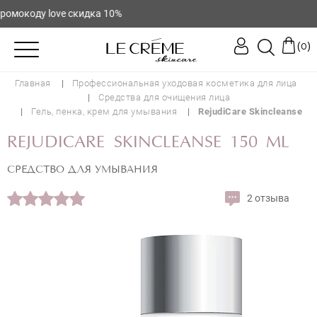
мокоду love скидка 10%
(
)
0
Главная
Профессиональная уходовая косметика для лица
Средства для очищения лица
Гель, пенка, крем для умывания
RejudiCare Skincleanse
REJUDICARE SKINCLEANSE 150 ML
СРЕДСТВО ДЛЯ УМЫВАНИЯ
2 отзыва