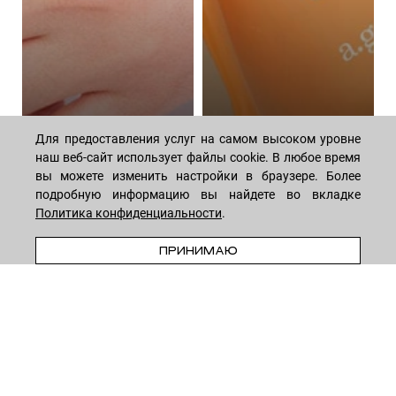
Для предоставления услуг на самом высоком уровне
наш веб-сайт использует файлы cookie. В любое время
вы можете изменить настройки в браузере. Более
Алгоритм ежедневного
Волшебная сила
подробную информацию вы найдете во вкладке
ухода за телом:
пептидов: как они
Политика конфиденциальности
.
подборка косметики
омолаживают кожу
В КОРЗИНУ
44 средствa
14 средств
ПРИНИМАЮ
МАГАЗИН