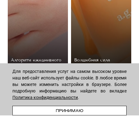
Алгоритм ежедневного
Волшебная сила
ухода за телом:
пептидов: как они
подборка косметики
омолаживают кожу
Для предоставления услуг на самом высоком уровне
наш веб-сайт использует файлы cookie. В любое время
44 средствa
14 средств
вы можете изменить настройки в браузере. Более
подробную информацию вы найдете во вкладке
Политика конфиденциальности
.
В КОРЗИНУ
ПРИНИМАЮ
МАГАЗИН