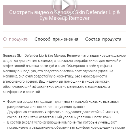
Смотреть видео о Genosys Skin Defender Lip &
Eye Makeup Remover
НАПИСАТЬ ОТЗЫВ
О продукте
Способ применения
Состав продукта
Genosys Skin Defender Lip & Eye Makeup Remover
- это защитное двухфазное
средство для снятия макияжа, специально разработанное для нежной и
GENOSYS SKIN DEFENDER LIP & EYE
эффективной очистки кожи губ и глаз. Объединяя в себе две фазы —
масляную и водную, это средство обеспечивает глубокое удаление
MAKEUP REMOVER
макияжа, включая водостойкую косметику, без необходимости
агрессивного трения. Ваш надежный помощник в уходе за кожей,
обеспечивающий эффективное снятие макияжа с максимальным
комфортом и защитой.
Формула средства подходит для чувствительной кожи, не вызывает
раздражения и не оставляет ощущения сухости.
Двухфазная технология эффективно удаляет даже стойкий макияж,
сохраняя при этом естественный уровень увлажненности кожи.
В состав входят успокаивающие компоненты, которые уменьшают
покраснение и раздражение, обеспечивая комфортное ощущение после