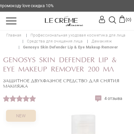
мокоду love скидка 10%
(
)
0
Главная
Профессиональная уходовая косметика для лица
Средства для очищения лица
Демакияж
Genosys Skin Defender Lip & Eye Makeup Remover
GENOSYS SKIN DEFENDER LIP &
EYE MAKEUP REMOVER 200 МЛ
ЗАЩИТНОЕ ДВУХФАЗНОЕ СРЕДСТВО ДЛЯ СНЯТИЯ
МАКИЯЖА
4 отзыва
NEW