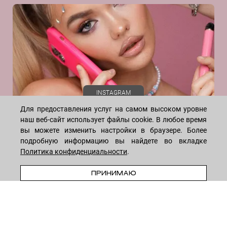
Золото
Договор оферты
Даю согласие на рекламную рассылку
Икра рыб
Политика конфиденциальности
Коллаген
Реквизиты
Кофеин
Отзывы
Коэнзим Q10
Лимонная кислота
Масло жожоба
INSTAGRAM
Масло ромашки
Для предоставления услуг на самом высоком уровне
Масло Ши
наш веб-сайт использует файлы cookie. В любое время
Миндальная кислота
вы можете изменить настройки в браузере. Более
Молочная кислота
подробную информацию вы найдете во вкладке
Молочные протеины
Политика конфиденциальности
.
Мочевина
WHATSAPP
TELEGRAM
VK
ПРИНИМАЮ
Натуральный холестерол
* Meta признана экстремистской организацией и запрещена на
Ниацинамид (витамин В3)
территории России
Олигопептиды
Пантенол (витамин B5)
8-495-222-05-05
— ежедневно с 10 до 18 (по Москве)