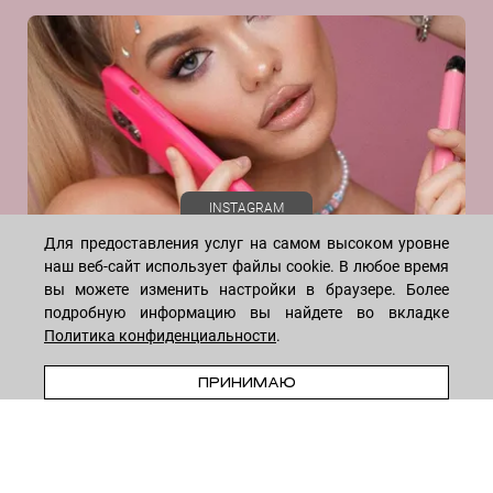
Золото
Договор оферты
Даю согласие на рекламную рассылку
Икра рыб
Политика конфиденциальности
Коллаген
Реквизиты
Кофеин
Отзывы
Коэнзим Q10
Лимонная кислота
Масло жожоба
Масло ромашки
INSTAGRAM
Масло Ши
Для предоставления услуг на самом высоком уровне
Миндальная кислота
наш веб-сайт использует файлы cookie. В любое время
вы можете изменить настройки в браузере. Более
Молочная кислота
подробную информацию вы найдете во вкладке
Молочные протеины
Политика конфиденциальности
.
Мочевина
WHATSAPP
TELEGRAM
VK
Натуральный холестерол
ПРИНИМАЮ
* Meta признана экстремистской организацией и запрещена на
Ниацинамид (витамин В3)
территории России
Олигопептиды
Пантенол (витамин B5)