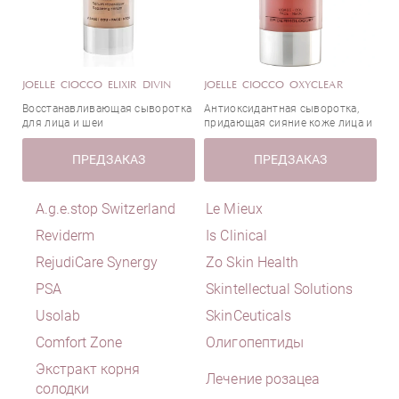
Альфа-токоферол (Витамин E)
Регенерация
Аминокислоты
Страна
Себорегуляция
Антиоксиданты
Сияние
Арбутин
JOELLE CIOCCO ELIXIR DIVIN
JOELLE CIOCCO OXYCLEAR
Смягчение
Аргинин
Восстанавливающая сыворотка
Антиоксидантная сыворотка,
Сужение пор
Аскорбиновая кислота (Витамин С)
Германия
для лица и шеи
придающая сияние коже лица и
Тонизация
шеи
Ацетил глютамин
Индия
ПРЕДЗАКАЗ
Тонирование
ПРЕДЗАКАЗ
Бакучиол
Италия
Увлажнение
Бета-глюкан
Канада
Увлажнение и питание
A.g.e.stop Switzerland
Le Mieux
Бетаин
Корея
Укрепление
Биоплацента
Reviderm
США
Is Clinical
Уменьшение отечности
Биосахарид Gum-1
Турция
RejudiCare Synergy
Zo Skin Health
Уплотнение
Биотин (витамин H/B7)
Франция
PSA
Skintellectual Solutions
Упругость
Бисаболол (экстракт ромашки)
Швейцария
Usolab
SkinCeuticals
Успокаивающее действие
Витамин B
Япония
Comfort Zone
Олигопептиды
Эластичность
Витамин B9 (фолиевая кислота)
Экстракт корня
Витамин Е
Лечение розацеа
солодки
Гиалуроновая кислота