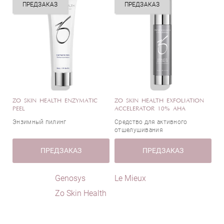
ПРЕДЗАКАЗ
ПРЕДЗАКАЗ
Арбутин
Страна
Аргинин
Аскорбиновая кислота (Витамин С)
Бентонит
Бетаин
Германия
Бисаболол (экстракт ромашки)
Индия
Витамин Е
Италия
ZO SKIN HEALTH ENZYMATIC
Гиалуроновая кислота
ZO SKIN HEALTH EXFOLIATION
Корея
PEEL
ACCELERATOR 10% AHA
Гликолевая кислота
США
Энзимный пилинг
Средство для активного
Глицерин
Франция
отшелушивания
Диоксид титана
Швейцария
ПРЕДЗАКАЗ
ПРЕДЗАКАЗ
Каолин
Япония
Лимонная кислота
Genosys
Le Mieux
Масло жожоба
Zo Skin Health
Масло ромашки
Масло Ши
Микрокристаллическая целлюлоза