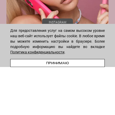
Энзимы
Яблочная кислота
INSTAGRAM
Для предоставления услуг на самом высоком уровне
наш веб-сайт использует файлы cookie. В любое время
вы можете изменить настройки в браузере. Более
подробную информацию вы найдете во вкладке
Политика конфиденциальности
.
WHATSAPP
TELEGRAM
VK
ПРИНИМАЮ
* Meta признана экстремистской организацией и запрещена на
территории России
8-495-222-05-05
— ежедневно с 10 до 18 (по Москве)
8-915-258-55-55
—
круглосуточно
© 2026
LECREME