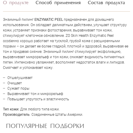
О продукте
Способ применения
Состав продукта
Энзимный пилинг
ENZYMATIC PEEL
предназначен для домашнего
использования. Он обладает деликатным действием, улучшает структуру
кожи, устраняет признаки фотостарения, выравнивает тон кожи,
стимулирует клеточное обновление. ZO Skin Health Enzymatic Peel
особенно хорошо работает на тусклой, грубой коже с расширенными
порами – он делает ее более гладкой, плотной и здоровой, выравнивая ее
тон и придавая сияние. Энзимный пилинг стимулирует эксфолиацию,
выравнивает микрорельеф и тон кожи, снижает видимость пигментных
пятен. Интенсивно увлажняет, восполняет недостаток влаги и липидов.
Смягчает и успокаивает кожу.
Отшелушивает
ОЦЕНКА
Очищает
Сужает поры
Выравнивает тон и микрорельеф
Повышает упругость и эластичность
Отправить
Тип кожи:
Для любого типа кожи.
Производитель
: Соединенные Штаты Америки.
ПОПУЛЯРНЫЕ ПОДБОРКИ