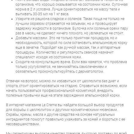
организма, что хорошо сказывается на состоянии кожи. Суточная
норма в 2 л условна. Лучше ориентироваться на массу тела и
выпивать 30-35 мл на 1 кг веса.
Уберите из рациона сладкое и соленое. Такая пища не только не
лучшим образом отражается на объемах, но и провоцирует
задержку жидкости в организме. Булочка или соленые орехи пару
раз в месяц не сделают ничего плохого, но увлекаться не стоит.
Добавьте массажи. Это не только приятная процедура, но и
необходимость, которой по силе остановить апельсиновую корку
еще в зачатке. Подойдет как ручной массаж, так и аппаратные
процедуры. Количество и регулярность сеансов назначит
специалист исходя из состояния кожи.
Сходите на консультацию врача. Если вам кажется, что проблема
только усугубляется, не занимайтесь самолечением и
обязательно проконсультируйтесь с дерматологом.
Отвечая на вопрос, можно ли избавиться от целлюлита без диет и
спорта, стоит ориентироваться на стадию. Справиться возможно, если
начать пользоваться профессиональной косметикой, внедрить
полезные привычки еще на этапе зарождения апельсиновой корки.
В интернет-магазине Le Creme вы найдете большой выбор продуктов
для борьбы с целлюлитом и другими косметическими нюансами.
Скрабы, кремы, масла и другие средства на основе натуральных
ингредиентов помогут правильно ухаживать за кожей и бороться с ее
несовершенствами.
Мы гарантируем высокое качество товаров, быструю доставку по всей