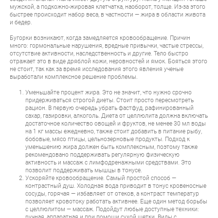
мужской, а подкожно-жировая клетчатка, наоборот, толще. Из-за этого
быстрее происходит набор веса, в частности — жира в области живота
и бедер.
Бугорки возникают, когда замедляется кровообращение. Причин
много: гормональные нарушения, вредные привычки, частые стрессы,
отсутствие активности, наследственность и другие. Тело быстро
отражает это в виде дряблой кожи, неровностей и ямок. Бояться этого
не стоит, так как за время исследования этого явления ученые
выработали комплексное решение проблемы.
Уменьшайте процент жира. Это не значит, что нужно срочно
придерживаться строгой диеты. Стоит просто пересмотреть
рацион. В первую очередь убрать фастфуд, рафинированный
сахар, газировки, алкоголь. Диета от целлюлита должна включать
достаточное количество овощей и фруктов, не менее 30 мл воды
на 1 кг массы ежедневно, также стоит добавить в питание рыбу,
бобовые, мясо птицы, цельнозерновые продукты. Подход к
уменьшению жира должен быть комплексным, поэтому также
рекомендовано поддерживать регулярную физическую
активность и массаж с лимфодренажными средствами. Это
позволит поддерживать мышцы в тонусе.
Ускоряйте кровообращение. Самый простой способ —
контрастный душ. Холодная вода приводит в тонус кровеносные
сосуды, горячая — избавляет от отеков, а контраст температур
позволяет кровотоку работать активнее. Еще один метод борьбы
с целлюлитом — массаж. Подойдут любые доступные техники:
ручная, аппаратная и при помощи сухой щетки. Виды с