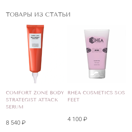
ТОВАРЫ ИЗ СТАТЬИ
Y
COMFORT ZONE BODY
RHEA COSMETICS SOS
STRATEGIST ATTACK
FEET
SERUM
4 100 ₽
5
8 540 ₽