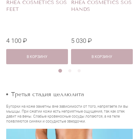
RHEA COSMETICS SOS
RHEA COSMETICS SOS
FEET
HANDS
4 100 ₽
5 030 ₽
5
В КОРЗИНУ
В КОРЗИНУ
Третья стадия целлюлита
Бугорки на коже заметны вне зависимости от того, напрягаете ли вы
мышцы. При сжатии кожи есть неприятные ощущения, так как отек
давит на вены. Слабые кровеносные сосуды лопаются, а на теле
появляются синяки и сосудистые звездочки.