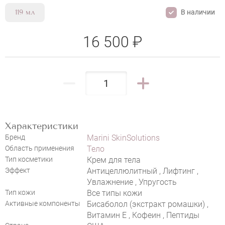
В наличии
119 мл
16 500 ₽
MARINI SKINSOLUTIONS CELLULITX
Характеристики
Бренд
Marini SkinSolutions
НАПИСАТЬ ОТЗЫВ
Область применения
Тело
Тип косметики
Крем для тела
Эффект
Антицеллюлитный , Лифтинг ,
Увлажнение , Упругость
Тип кожи
Все типы кожи
Активные компоненты
Бисаболол (экстракт ромашки) ,
Витамин Е , Кофеин , Пептиды