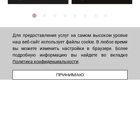
Для предоставления услуг на самом высоком уровне
наш веб-сайт использует файлы cookie. В любое время
МАГАЗИН
вы можете изменить настройки в браузере. Более
подробную информацию вы найдете во вкладке
Политика конфиденциальности
.
Лицо
ПОКУПАТЕЛЯМ
В КОРЗИНУ
Мужчинам
ПРИНИМАЮ
Тело
Способы оплаты
КОМПАНИЯ
Волосы
Доставка товара
Дети
Обмен и возврат
О нас
НОВОСТНАЯ РАССЫЛКА
Для дома
Бренды
Контакты
Акции
Программа лояльности
ОСТАВАЙТЕСЬ НА СВЯЗИ!
Скидки
Блог
Договор оферты