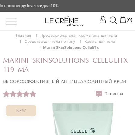
промокоду love скидка 10%
(
)
0
Главная
Профессиональная косметика для тела
Средства для тела по типу
Кремы для тела
Marini SkinSolutions CelluliTx
MARINI SKINSOLUTIONS CELLULITX
119 МЛ
ВЫСОКОЭФФЕКТИВНЫЙ АНТИЦЕЛЛЮЛИТНЫЙ КРЕМ
2 отзыва
NEW