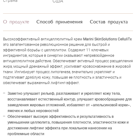
Страна
США
О продукте
Способ применения
Состав продукта
Высокоэффективный антицеллюлитный крем
Marini SkinSolutions CelluliTx
это запатентованное революционное решение для быстрой и
эффективной борьбы с целлюлитом. Содержит 11 ключевых
ингредиентов, которые в синергии оказывают непревзойденное
антицеллюлитное действие. Обеспечивает активный процесс расщепления
жира, мощный дренажный эффект, усиливает кровоснабжение в жировой
ткани. Ингибирует процесс липогенеза, значительно укрепляет и
подтягивает дряблую кожу, повышая ее плотность и эластичность и
обеспечивает выраженный лифтинг-эффект.
Заметно улучшает рельеф, разглаживает и укрепляет кожу тела,
восстанавливает естественный контур, улучшает кровообращение для
замедления жировых отложений, избавляет от «апельсиновой корки»,
ОЦЕНКА
ямочек и любых неровностей
Обеспечивает высокую эффективность и результативность в
уменьшении целлюлита, повышения плотности, эластичности кожи и
Отправить
достижении лифтинг эффекта при локальном нанесении на
проблемные области