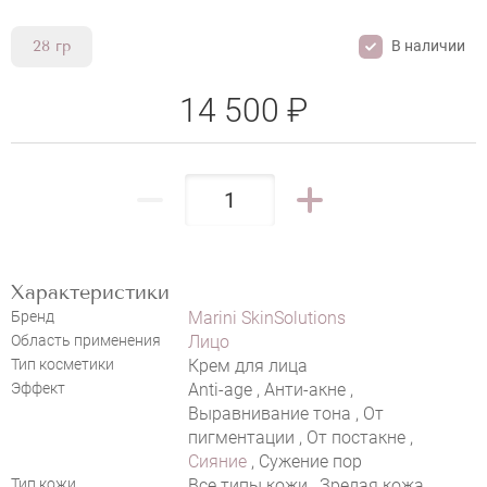
В наличии
28 гр
14 500 ₽
MARINI SKINSOLUTIONS DUALITY
Характеристики
Бренд
Marini SkinSolutions
Область применения
Лицо
Тип косметики
Крем для лица
Эффект
Anti-age , Анти-акне ,
Выравнивание тона , От
пигментации , От постакне ,
Сияние
, Сужение пор
Тип кожи
Все типы кожи , Зрелая кожа ,