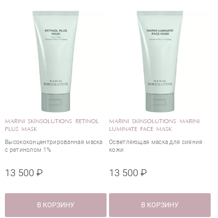
TINOL
MARINI SKINSOLUTIONS MARINI
MARINI SKINSOLUTIONS CLEAN
LUMINATE FACE MASK
ZYME
 маска
Осветляющая маска для сияния
Очищающий и обновляющий
кожи
энзимный гель с папаином
13 500 ₽
7 500 ₽
В КОРЗИНУ
В КОРЗИНУ