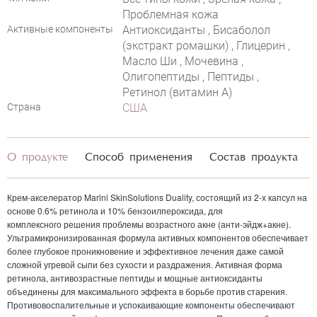
Проблемная кожа
Активные компоненты
Антиоксиданты , Бисаболол
(экстракт ромашки) , Глицерин ,
Масло Ши , Мочевина ,
Олигопептиды , Пептиды ,
Ретинол (витамин А)
Страна
США
О продукте
Способ применения
Состав продукта
НАПИСАТЬ ОТЗЫВ
Крем-акселератор
Marini SkinSolutions Duality,
состоящий из 2-х капсул на
основе 0.6% ретинола и 10% бензоилпероксида, для
комплексного решения проблемы возрастного акне (анти-эйдж+акне).
Ультрамикронизированная формула активных компонентов обеспечивает
более глубокое проникновение и эффективное лечения даже самой
сложной угревой сыпи без сухости и раздражения. Активная форма
ретинола, антивозрастные пептиды и мощные антиоксиданты
объединены для максимального эффекта в борьбе против старения.
Противовоспалительные и успокаивающие компоненты обеспечивают