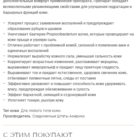
дополнительный комфорт применения препарата. Препарат обладает
великолепными увлажняющими свойствами для улучшения гидратации и
барьерных функций кожи.
Ускоряет процесс заживления воспалений и предупреждает
образование рубцов и шрамов
Уничтожает бактерии Propionibacterium acnes, которые провоцируют на
коже прыщи и угревую сыпь
Отлично работает с проблемной кожей, склонной к появлению акне и
единичных воспалений
Нормализует выработку кожного сала, уменьшая сальность кожи
Корректирует возрастные изменения, разглаживает морщины,
выравнивает микрорельеф и придает лицу приятную гладкость
Выравнивает тон и придает естественное, здоровое свечение коже,
отбеливает пигментные пятна, следы от постакне
Эффективно увлажняет и повышает способность кожи удерживать
влагу, предупреждая обезвоживание и сухость
Эффект бархатной, сияющей и отдохнувшей кожи
ОЦЕНКА
Уплотняет тонкую, рыхлую кожу
Тип кожи
: Для любого типа кожи.
Производитель
: Соединенные Штаты Америки.
Отправить
С ЭТИМ ПОКУПАЮТ