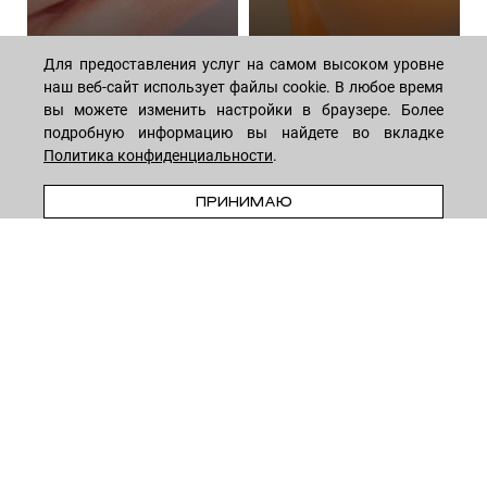
Для предоставления услуг на самом высоком уровне
наш веб-сайт использует файлы cookie. В любое время
Алгоритм ежедневного
Волшебная сила
вы можете изменить настройки в браузере. Более
ухода за телом:
пептидов: как они
подробную информацию вы найдете во вкладке
подборка косметики
омолаживают кожу
Политика конфиденциальности
.
44 средствa
14 средств
В КОРЗИНУ
ПРИНИМАЮ
МАГАЗИН
Лицо
ПОКУПАТЕЛЯМ
Мужчинам
Тело
Способы оплаты
КОМПАНИЯ