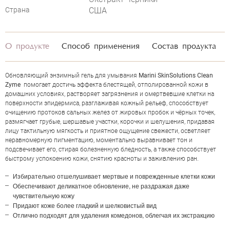
Страна
США
О продукте
Способ применения
Состав продукта
Обновляющий энзимный гель для умывания
Marini SkinSolutions Clean
Zyme
помогает достичь эффекта блестящей, отполированной кожи в
домашних условиях, растворяет загрязнения и омертвевшие клетки на
поверхности эпидермиса, разглаживая кожный рельеф, способствует
очищению протоков сальных желез от жировых пробок и чёрных точек,
размягчает грубые, шершавые участки, корочки и шелушения, придавая
лицу тактильную мягкость и приятное ощущение свежести, осветляет
неравномерную пигментацию, моментально выравнивает тон и
подсвечивает его, стирая болезненную бледность, а также способствует
быстрому успокоению кожи, снятию красноты и заживлению ран.
ОЦЕНКА
Избирательно отшелушивает мертвые и поврежденные клетки кожи
Обеспечивают деликатное обновление, не раздражая даже
чувствительную кожу
Отправить
Придают коже более гладкий и шелковистый вид
Отлично подходят для удаления комедонов, облегчая их экстракцию