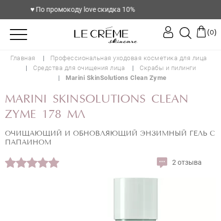
♥️ По промокоду love скидка 10%
(
)
0
Главная
Профессиональная уходовая косметика для лица
Средства для очищения лица
Скрабы и пилинги
Marini SkinSolutions Clean Zyme
MARINI SKINSOLUTIONS CLEAN
ZYME 178 МЛ
ОЧИЩАЮЩИЙ И ОБНОВЛЯЮЩИЙ ЭНЗИМНЫЙ ГЕЛЬ С
ПАПАИНОМ
2 отзыва