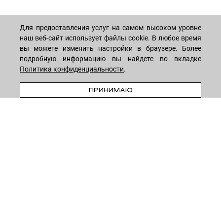
Для предоставления услуг на самом высоком уровне
наш веб-сайт использует файлы cookie. В любое время
МАГАЗИН
вы можете изменить настройки в браузере. Более
подробную информацию вы найдете во вкладке
Политика конфиденциальности
.
Лицо
ПОКУПАТЕЛЯМ
Мужчинам
В КОРЗИНУ
ПРИНИМАЮ
Тело
Способы оплаты
КОМПАНИЯ
Волосы
Доставка товара
Дети
Обмен и возврат
О нас
НОВОСТНАЯ РАССЫЛКА
Для дома
Бренды
Контакты
Акции
Программа лояльности
ОСТАВАЙТЕСЬ НА СВЯЗИ!
Скидки
Блог
Договор оферты
Даю согласие на рекламную рассылку
Политика конфиденциальности
Реквизиты