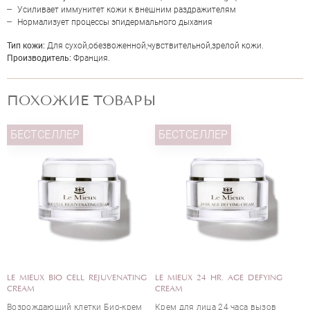
Усиливает иммунитет кожи к внешним раздражителям
Нормализует процессы эпидермального дыхания
Тип кожи:
Для сухой,обезвоженной,чувствительной,зрелой кожи.
Производитель:
Франция.
ПОХОЖИЕ ТОВАРЫ
ОЦЕНКА
БЕСТСЕЛЛЕР
Отправить
REJUVENATING
LE MIEUX 24 HR. AGE DEFYING
GENOSYS MULTI VITA R
CREAM
CREAM
ки Био-крем
Крем для лица 24 часа вызов
Интенсивный крем для 