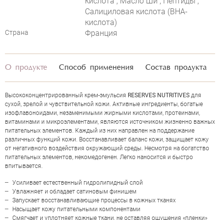
кислота , Масло Ши , Пептиды ,
Салициловая кислота (ВНА-
кислота)
Страна
Франция
НАПИСАТЬ ОТЗЫВ
О продукте
Способ применения
Состав продукта
Высококонцентрированный крем-эмульсия
RESERVES NUTRITIVES
для
сухой, зрелой и чувствительной кожи. Активные ингредиенты, богатые
JOELLE CIOCCO RESERVES NUTRITIVES
изофлавоноидами, незаменимыми жирными кислотами, протеинами,
витаминами и микроэлементами, являются источником жизненно важных
питательных элементов. Каждый из них направлен на поддержание
различных функций кожи. Восстанавливает баланс кожи, защищает кожу
от негативного воздействия окружающий среды. Несмотря на богатство
питательных элементов, некомедогенен. Легко наносится и быстро
впитывается.
Усиливает естественный гидролипидный слой
Увлажняет и обладает сатиновым финишем
Запускает восстанавливающие процессы в кожных тканях
Насыщает кожу питательными компонентами
Смягчает и уплотняет кожные ткани, не оставляя ощущения «пленки»