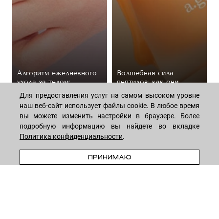
Алгоритм ежедневного
Волшебная сила
ухода за телом:
пептидов: как они
подборка косметики
омолаживают кожу
Для предоставления услуг на самом высоком уровне
44 средствa
14 средств
наш веб-сайт использует файлы cookie. В любое время
вы можете изменить настройки в браузере. Более
подробную информацию вы найдете во вкладке
Политика конфиденциальности
.
ПРЕДЗАКАЗ
ПРИНИМАЮ
МАГАЗИН
Лицо
ПОКУПАТЕЛЯМ