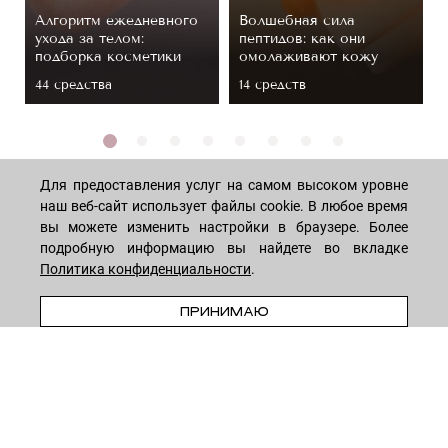
Алгоритм ежедневного
Волшебная сила
ухода за телом:
пептидов: как они
подборка косметики
омолаживают кожу
44 средствa
14 средств
Для предоставления услуг на самом высоком уровне
наш веб-сайт использует файлы cookie. В любое время
вы можете изменить настройки в браузере. Более
МАГАЗИН
подробную информацию вы найдете во вкладке
Политика конфиденциальности
.
ПРЕДЗАКАЗ
Лицо
ПОКУПАТЕЛЯМ
ПРИНИМАЮ
Мужчинам
Тело
Способы оплаты
КОМПАНИЯ
Волосы
Доставка товара
Дети
Обмен и возврат
О нас
НОВОСТНАЯ РАССЫЛКА
Для дома
Бренды