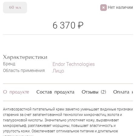
Нет наличии
60 мл
6 370 ₽
Характеристики
Бренд
Endor Technologies
Область применения
Лицо
ENDOR ANTI-AGING NUTRITIVE
CREAM
О продукте
Состав продукта
Отзывы (2)
Оплата и
НАПИСАТЬ ОТЗЫВ
Антивозрастной питательный крем заметно уменьшает видимые признаки
старения за счет запатентованной технологии микрочастиц золота и
гиалуроновой кислоты. Значительно уплотняет кожу, выравнивает
микрорельеф, разглаживает морщины, повышает эластичность и
упругость кожи. Обеспечивает оптимальное питание и длительное