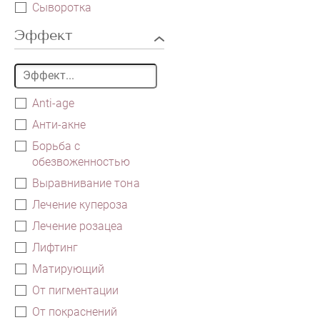
Сыворотка
Эффект
Anti-age
Анти-акне
Борьба с
обезвоженностью
Выравнивание тона
Лечение купероза
Лечение розацеа
Лифтинг
Матирующий
От пигментации
От покраснений