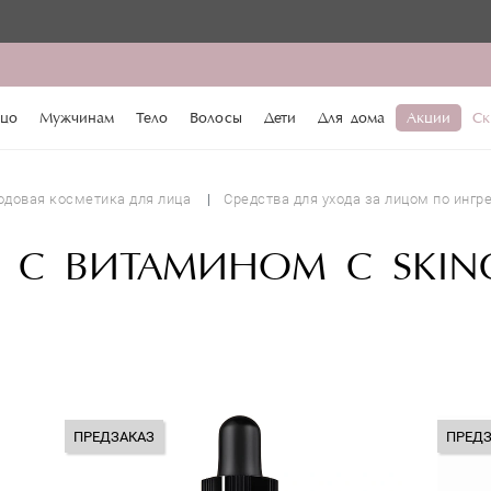
♥️ По про
цо
Мужчинам
Тело
Волосы
Дети
Для дома
Акции
Ск
одовая косметика для лица
Средства для ухода за лицом по ингр
А С ВИТАМИНОМ С SKINC
ПРЕДЗАКАЗ
ПРЕД