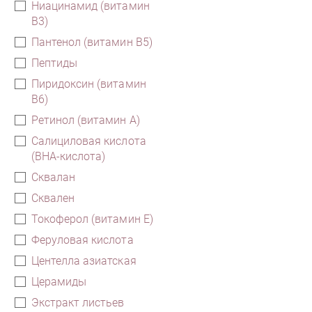
Ниацинамид (витамин
В3)
Пантенол (витамин B5)
Пептиды
Пиридоксин (витамин
B6)
Ретинол (витамин А)
Салициловая кислота
(ВНА-кислота)
Сквалан
Сквален
Токоферол (витамин Е)
Феруловая кислота
Центелла азиатская
Церамиды
Экстракт листьев