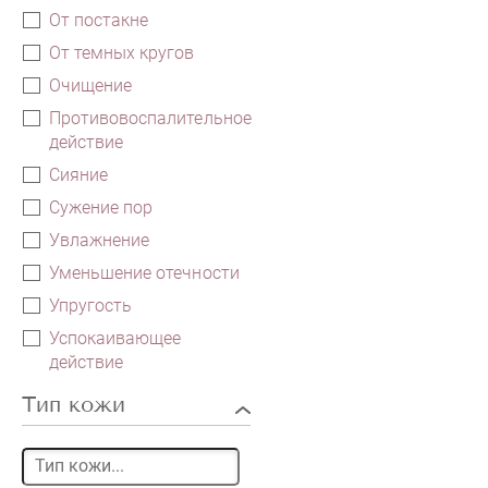
От постакне
От темных кругов
Очищение
Противовоспалительное
действие
Сияние
Сужение пор
Увлажнение
Уменьшение отечности
Упругость
Успокаивающее
действие
Тип кожи