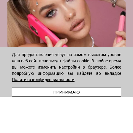
Договор оферты
Даю согласие на рекламную рассылку
Кордицепс (гриб китайский)
Политика конфиденциальности
Кофеин
Реквизиты
Коэнзим Q10
Отзывы
Лимонная кислота
Масло жожоба
Масло ромашки
Масло Ши
INSTAGRAM
Для предоставления услуг на самом высоком уровне
Молочная кислота
наш веб-сайт использует файлы cookie. В любое время
вы можете изменить настройки в браузере. Более
Мочевина
подробную информацию вы найдете во вкладке
Натуральный холестерол
Политика конфиденциальности
.
Ниацинамид (витамин В3)
Олигопептиды
ПРИНИМАЮ
WHATSAPP
TELEGRAM
VK
Пантенол (витамин B5)
* Meta признана экстремистской организацией и запрещена на
ПДРН
территории России
Пептиды
Пиридоксин (витамин B6)
Ресвератрол
8-495-222-05-05
— ежедневно с 10 до 18 (по Москве)