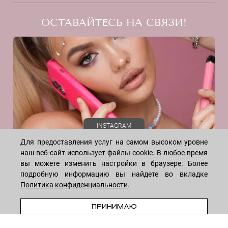
Акции
Программа лояльности
ОСТАВАЙТЕСЬ НА СВЯЗИ!
Скидки
Блог
Договор оферты
Даю согласие на рекламную рассылку
Политика конфиденциальности
Реквизиты
Отзывы
INSTAGRAM
Для предоставления услуг на самом высоком уровне
наш веб-сайт использует файлы cookie. В любое время
вы можете изменить настройки в браузере. Более
подробную информацию вы найдете во вкладке
Политика конфиденциальности
.
WHATSAPP
TELEGRAM
VK
ПРИНИМАЮ
* Meta признана экстремистской организацией и запрещена на
территории России