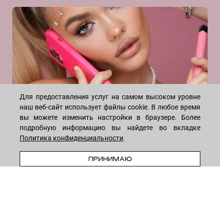
Иллюминирующая пудра
Договор оферты
Италия
Даю согласие на рекламную рассылку
Коэнзим Q10
Политика конфиденциальности
Корея
Лимонная кислота
США
Реквизиты
Масло Ши
Турция
Отзывы
Молочная кислота
Швейцария
Ниацинамид (витамин В3)
Япония
Пантенол (витамин B5)
INSTAGRAM
Для предоставления услуг на самом высоком уровне
Пептиды
наш веб-сайт использует файлы cookie. В любое время
Сквалан
вы можете изменить настройки в браузере. Более
Сульфоновая кислота
подробную информацию вы найдете во вкладке
Центелла азиатская
Политика конфиденциальности
.
Экстракт алоэ
ПРИНИМАЮ
Экстракт чайного дерева
WHATSAPP
TELEGRAM
VK
* Meta признана экстремистской организацией и запрещена на
территории России