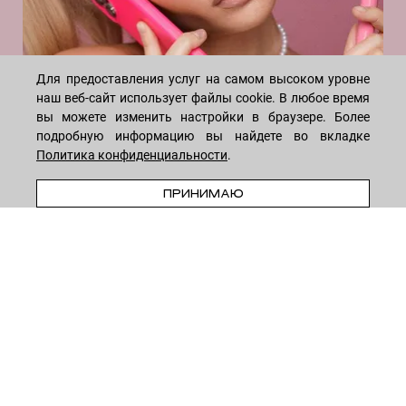
Центелла азиатская
Церамиды
Экстракт корня солодки
INSTAGRAM
Для предоставления услуг на самом высоком уровне
Экстракт коры белой ивы
наш веб-сайт использует файлы cookie. В любое время
Экстракт листьев оливы
вы можете изменить настройки в браузере. Более
Экстракт мимозы
подробную информацию вы найдете во вкладке
Политика конфиденциальности
Экстракт огурца
.
Экстракт планктона
ПРИНИМАЮ
WHATSAPP
TELEGRAM
VK
Экстракт черники
* Meta признана экстремистской организацией и запрещена на
территории России
8-495-222-05-05
— ежедневно с 10 до 18 (по Москве)
8-915-258-55-55
—
круглосуточно
© 2026
LECREME