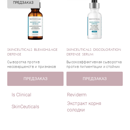
Антиоксиданты
ПРЕДЗАКАЗ
Арбутин
Страна
Аскорбиновая кислота (Витамин С)
Бетаин
Бисаболол (экстракт ромашки)
Гиалуроновая кислота
Германия
Гликолевая кислота
Италия
SKINCEUTICALS BLEMISH&AGE
SKINCEUTICALS DISCOLORATION
Глицерин
Канада
DEFENSE
DEFENSE SERUM
Диоевая кислота
Корея
Сыворотка против
Высокоэффективная сыворотка
несовершенств и признаков
против пигментации и стойких
Диоксид титана
США
старения
пигментных пятен
Каолин
ПРЕДЗАКАЗ
ПРЕДЗАКАЗ
Кофеин
Коэнзим Q10
Is Clinical
Reviderm
Лимонная кислота
Экстракт корня
Масло жожоба
SkinCeuticals
солодки
Масло ромашки
Масло Ши
Миндальная кислота