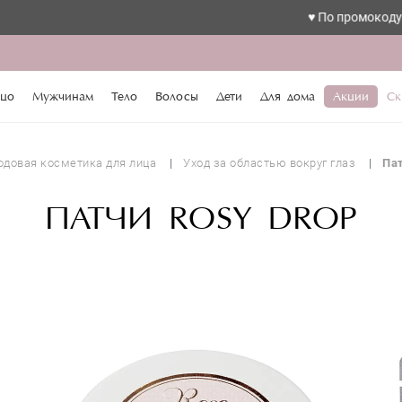
♥️ По промокоду love ски
цо
Мужчинам
Тело
Волосы
Дети
Для дома
Акции
Ск
одовая косметика для лица
Уход за областью вокруг глаз
Па
ПАТЧИ ROSY DROP