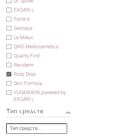
Dr. Spiller
EXOARI L
Forlle'd
Genosys
Le Mieux
QMS Medicosmetics
Quality First
Reviderm
Rosy Drop
Skin Formula
YUDASHKIN powered by
EXOARI L
Тип средств