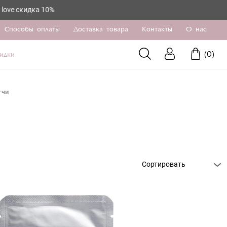
дка 10%
Способы оплаты
Доставка товара
Контакты
О нас
(
0
)
идки
тчи
Сортировать