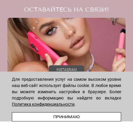
Акции
Лимонная кислота
Программа лояльности
ОСТАВАЙТЕСЬ НА СВЯЗИ!
Скидки
Масло авокадо
Блог
Масло жожоба
Договор оферты
Даю согласие на рекламную рассылку
Масло миндаля
Политика конфиденциальности
Масло ромашки
Реквизиты
Масло Ши
Отзывы
Микрокристаллическая целлюлоза
Миндальная кислота
Молочная кислота
INSTAGRAM
Мочевина
Для предоставления услуг на самом высоком уровне
Натуральные экстракты фруктов
наш веб-сайт использует файлы cookie. В любое время
Натуральный холестерол
вы можете изменить настройки в браузере. Более
Ниацинамид (витамин В3)
подробную информацию вы найдете во вкладке
Олигопептиды
Политика конфиденциальности
.
Пантенол (витамин B5)
WHATSAPP
TELEGRAM
VK
ПРИНИМАЮ
Папаин
* Meta признана экстремистской организацией и запрещена на
ПДРН
территории России