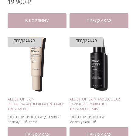
АНА-кислота
19 900 ₽
шелка
Антиоксиданты
Страна
Арбутин
В КОРЗИНУ
ПРЕДЗАКАЗ
Аргинин
Аскорбиновая кислота (Витамин С)
Бетаин
Италия
ПРЕДЗАКАЗ
ПРЕДЗАКАЗ
Бисаболол (экстракт ромашки)
Канада
Гиалуроновая кислота
Корея
Гликолевая кислота
США
Глицерин
Швейцария
Глюконат цинка
Диоевая кислота
Диоксид титана
ALLIES OF SKIN
ALLIES OF SKIN MOLECULAR
Каолин
PEPTIDES&ANTIOXIDANTS DAILY
SAVIOUR PROBIOTICS
TREATMENT
TREATMENT MIST
Кофеин
"СОЮЗНИКИ КОЖИ" дневной
"СОЮЗНИКИ КОЖИ"
Коэнзим Q10
пептидный крем
молекулярный
Лимонная кислота
восстанавливающий мист с
пробиотиками
ПРЕДЗАКАЗ
Масло жожоба
ПРЕДЗАКАЗ