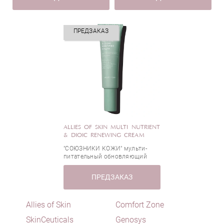
Масло ромашки
Масло Ши
ПРЕДЗАКАЗ
Миндальная кислота
Молочная кислота
Мочевина
Ниацинамид (витамин В3)
Олигопептиды
Пантенол (витамин B5)
Пептиды
Пиридоксин (витамин B6)
ALLIES OF SKIN MULTI NUTRIENT
& DIOIC RENEWING CREAM
Ретинол (витамин А)
"СОЮЗНИКИ КОЖИ" мульти-
Салициловая кислота (ВНА-кислота)
питательный обновляющий
крем с диоевой кислотой
Сафлоровое масло
ПРЕДЗАКАЗ
Сквалан
Сквален
Allies of Skin
Comfort Zone
Сульфоновая кислота
Токоферол (витамин Е)
SkinCeuticals
Genosys