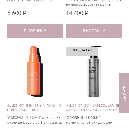
молекулярное очищающее
"СОЮЗНИКИ КОЖИ" миндальная
Нормализация жирности
средство с аминокислотами
ночная сыворотка против
От пигментации
шелка
пигментации
5 600 ₽
14 400 ₽
От покраснений
Все типы кожи
От постакне
Жирная кожа
В КОРЗИНУ
От темных кругов
В КОРЗИНУ
Зрелая кожа
Отшелушивание
Комбинированная кожа
Очищение
Нормальная кожа
ПРЕДЗАКАЗ
Питание
Обезвоженная кожа
Противовоспалительное действие
Проблемная кожа
Активные компоненты
Сияние
Сухая кожа
Смягчение
Чувствительная кожа
Сужение пор
ФИЛЬТР
Увлажнение
Азелаиновая кислота
Упругость
Аллантоин
Успокаивающее действие
ALLIES OF SKIN 35% VITAMIN C
ALLIES OF SKIN MOLECULAR SILK
Альфа-арбутин
PERFECTING SERUM
AMINO HYDRATING CLEANSER
Альфа-токоферол (Витамин E)
"СОЮЗНИКИ КОЖИ" сыворотка
"СОЮЗНИКИ КОЖИ"
Аминокислоты
совершенство с 35% витамином
молекулярное очищающее
С
средство с аминокислотами