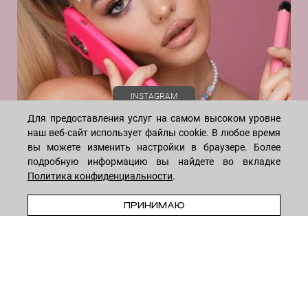
Реквизиты
Отзывы
INSTAGRAM
Для предоставления услуг на самом высоком уровне
наш веб-сайт использует файлы cookie. В любое время
вы можете изменить настройки в браузере. Более
подробную информацию вы найдете во вкладке
Политика конфиденциальности
.
WHATSAPP
TELEGRAM
VK
ПРИНИМАЮ
* Meta признана экстремистской организацией и запрещена на
территории России
8-495-222-05-05
— ежедневно с 10 до 18 (по Москве)
8-915-258-55-55
—
круглосуточно