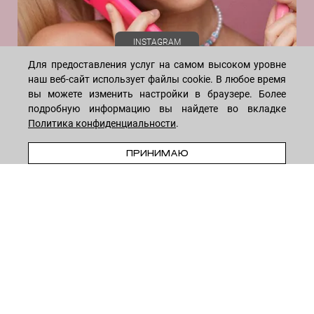
Пиридоксин (витамин B6)
Пребиотик
INSTAGRAM
Пропандиол
Прополис
Для предоставления услуг на самом высоком уровне
наш веб-сайт использует файлы cookie. В любое время
Протеины шелка
вы можете изменить настройки в браузере. Более
Растительные полисахариды
подробную информацию вы найдете во вкладке
Ресвератрол
Политика конфиденциальности
.
Ретинол (витамин А)
WHATSAPP
TELEGRAM
VK
Рибофлавин (витамин B2)
ПРИНИМАЮ
* Meta признана экстремистской организацией и запрещена на
Розовое масло
территории России
Салициловая кислота (ВНА-кислота)
Сафлоровое масло
8-495-222-05-05
— ежедневно с 10 до 18 (по Москве)
Сквалан
8-915-258-55-55
—
круглосуточно
Сквален
Стволовые клетки альпийской розы
Сульфоновая кислота
© 2026
LECREME
Тальк некомедогенный