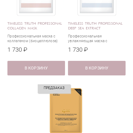
Глицерин
Глутатион
Глюконат цинка
Гриб Рейши
TIMELESS TRUTH PROFESSONAL
TIMELESS TRUTH PROFESSONAL
COLLAGEN MASK
DEEP SEA EXTRACT
Дикалия глицирризат
Профессиональная маска с
Профессиональная
Диоевая кислота
коллагеном (биоцеллюлоза)
увлажняющая маска с
экстрактом глубоководных
Диоксид титана
1 730 ₽
1 730 ₽
водорослей (биоцеллюлоза)
Дипептид-2
Древесный уголь
В КОРЗИНУ
В КОРЗИНУ
Жемчужная пудра
Женьшень
Золото
ПРЕДЗАКАЗ
Идебенон
Икра рыб
Иллюминирующая пудра
Каолин
Керамиды
Коллаген