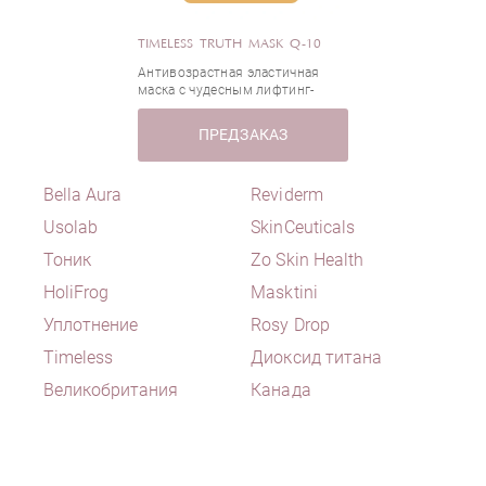
Коллоидная овсянка
TIMELESS TRUTH MASK Q-10
Кордицепс (гриб китайский)
Антивозрастная эластичная
Кофеин
маска с чудесным лифтинг-
эффектом
Коэнзим Q10
ПРЕДЗАКАЗ
Куркума
Лавандовая вода
Bella Aura
Reviderm
Лецитин
Лимонная кислота
Usolab
SkinCeuticals
Магний
Тоник
Zo Skin Health
Масло авокадо
HoliFrog
Masktini
Масло жожоба
Уплотнение
Rosy Drop
Масло миндаля
Timeless
Диоксид титана
Масло облепихи
Великобритания
Канада
Масло розы
Масло ромашки
Масло семян подсолнечника
Масло чайного дерева