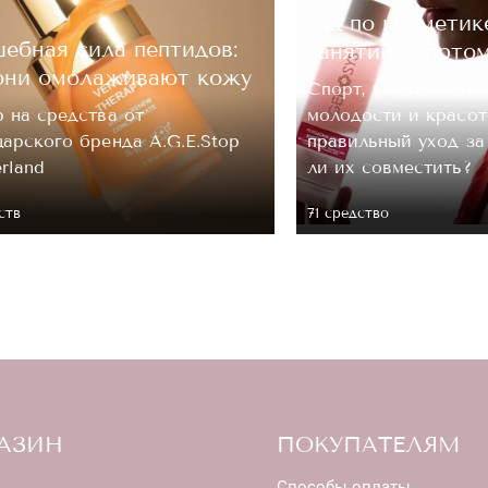
Гид по косметик
ОЦЕНКА
ебная сила пептидов:
занятий спорто
они омолаживают кожу
Спорт, как известно
Отправить
 на средства от
молодости и красот
арского бренда A.G.E.Stop
правильный уход з
erland
ли их совместить?
ств
71 средство
АЗИН
ПОКУПАТЕЛЯМ
Способы оплаты