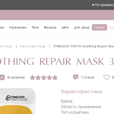
♥️ По промокоду love 
цо
Мужчинам
Тело
Волосы
Дети
Для дома
Акции
Ск
ля лица
Маски для лица
TIMELESS TRUTH Soothing Repair Ma
OTHING REPAIR MASK 
В наличии
1 отзыв
Характеристики
Бренд
Область применения
Тип косметики