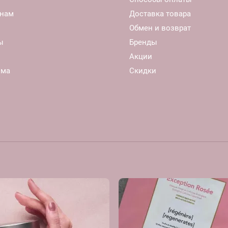
нам
Доставка товара
Обмен и возврат
ы
Бренды
Акции
ома
Скидки