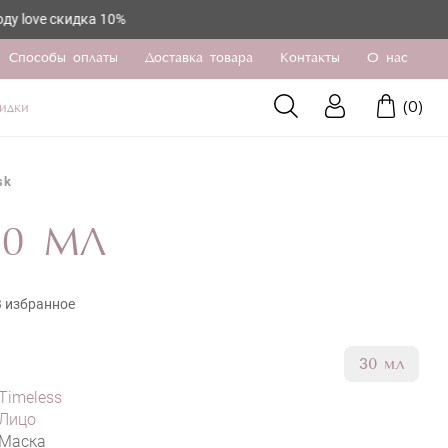
скидка 10%
Способы оплаты
Доставка товара
Контакты
О нас
(
0
)
идки
sk
30 МЛ
В избранное
30 мл
Timeless
Лицо
Маска