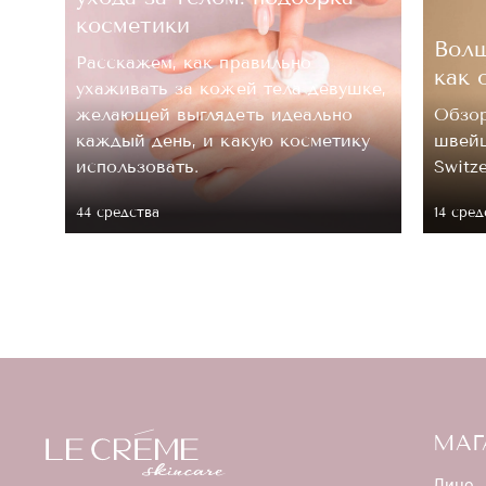
косметики
Волш
Расскажем, как правильно
как 
ухаживать за кожей тела девушке,
.
желающей выглядеть идеально
Обзор
каждый день, и какую косметику
швейц
 ее
использовать.
Switz
44 средствa
14 сред
МАГ
Лицо