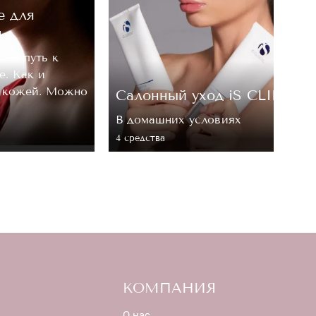
е для
м
, — путь к
е. Как и
а кожей. Можно
Cалонный уход iS CLINICA
В домашних условиях
4 средствa
КОМПАНИЯ
О нас