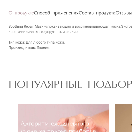
О продукте
Способ применения
Состав продукта
Отзывы 
Soothing Repair Mask
успокаивающая и восстанавливающая маска.Экстрак
восстанавлива- ют ее упругость и сияние.
Тип кожи:
Для любого типа кожи.
Производитель:
Япония.
ПОПУЛЯРНЫЕ ПОДБО
Алгоритм ежедневного
ухода за телом: подборка